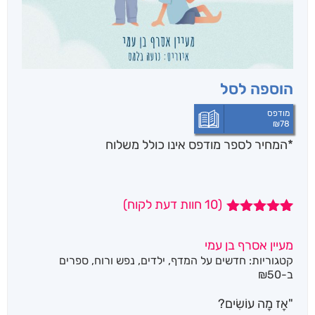
הוספה לסל
מודפס
₪
78
*המחיר לספר מודפס אינו כולל משלוח
(
10
חוות דעת לקוח)
10
מדורגים
5.00
מתוך 5
מעיין אסרף בן עמי
מבוסס על
קטגוריות:
חדשים על המדף
,
ילדים
,
נפש ורוח
,
ספרים
דירוגים של
לקוחות
ב-₪50
"אָז מָה עוֹשִׂים?