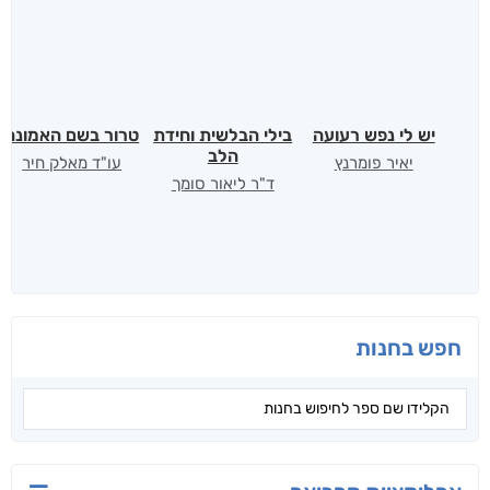
יש לי נפש רעועה
בילי הבלשית וחידת
טרור בשם האמונה
הלב
יאיר פומרנץ
עו"ד מאלק חיר
ד"ר ליאור סומך
חפש בחנות