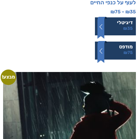
לעוף על כנפי החיים
₪
75
–
₪
35
דיגיטלי
₪
35
מודפס
₪
75
מבצע!