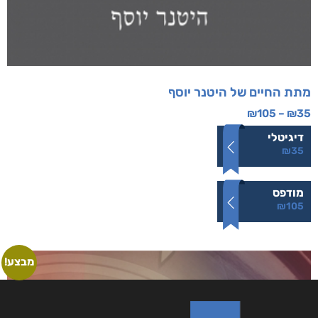
מתת החיים של היטנר יוסף
₪
105
–
₪
35
דיגיטלי
₪
35
מודפס
₪
105
מבצע!