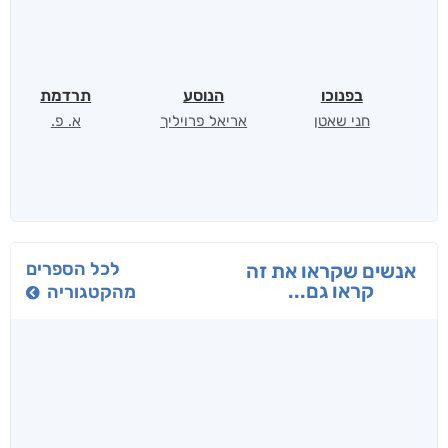
בפנוכו
הנוסע
תרדמת
חני שאטן
אריאל פרויליך
א. פ.
לכל הספרים
אנשים שקראו את זה
קראו גם...
מהקטגוריה