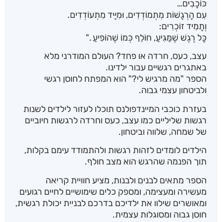
כּוֹכָבִים…
עִם הָרְגָשׁוֹת מִתְמוֹדְדִים, וּמִיָּיד מִתְעוֹדְדִים.
וְתָמִיד זוֹכְרִים:
כָּל רֶגֶשׁ שֶׁמַּגִּיעַ, חוֹלֵף כְּמוֹ שֶׁהוֹפִיעַ ."
עצב, כעס, חרדה או פחד? העולם המודרני מלא
באתגרים רגשיים עבור ילדינו.
הספר "מה מרגיש לי?" הוא המפתח לחוסן רגשי
ולביטחון עצמי גבוה.
בעזרת כוכבי המיינדפולנס תוכלו לעזור לילדים לשנות
רגשות שליליים כמו עצב, כעס וחרדה לרגשות חיוביים
של שמחה, שלווה וביטחון.
הילדים לומדים לזהות רגשות ולהתמודד עימם בקלות,
תוך הפנמה שהרגש הוא מצב חולף.
הספר מתאים לבנים ולבנות, מציע חוויית קריאה
מעשירה ומעצימה, ומספק כלים שימושיים לחיים רגועים
ומאושרים שילוו את ילדיכם בדרכם לבניית יכולת רגשית,
חוסן גבוה ומסוגלות עצמית.