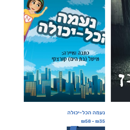
נעמה הכל-יכולה
₪
58
–
₪
35