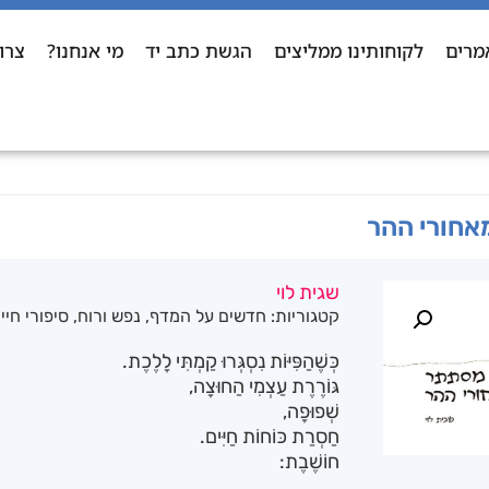
מרים
לקוחותינו ממליצים
הגשת כתב יד
מי אנחנו?
צרו
חורי ההר
שגית לוי
קטגוריות:
חדשים על המדף
,
נפש ורוח
,
סיפורי חיי
כְּשֶׁהַפִּיּוֹת נִסְגְּרוּ קַמְתִּי לָלֶכֶת.
גּוֹרֶרֶת עַצְמִי הַחוּצָה,
שְׁפוּפָה,
חַסְרַת כּוֹחוֹת חַיִּים.
חוֹשֶׁבֶת: