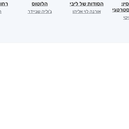
ין:
הסודות של ליבי
הלוטוס
רחוק
טרטגי
אורנה לוי אליהו
ג'וליה שניידר
ת
יטי