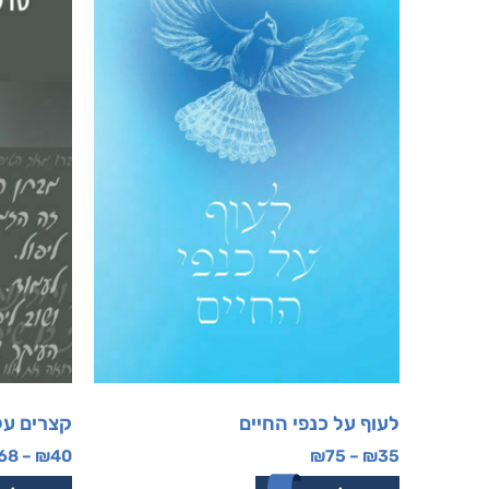
לעוף על כנפי החיים
קצרים על
68
–
₪
40
₪
75
–
₪
35