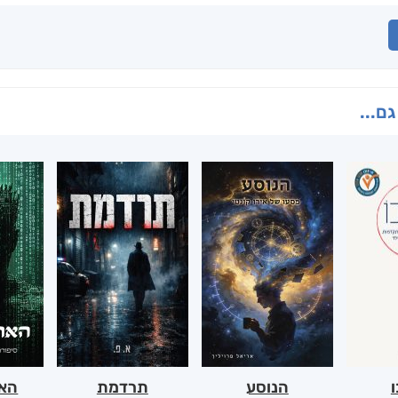
גם...
ו
הנוסע
תרדמת
האר