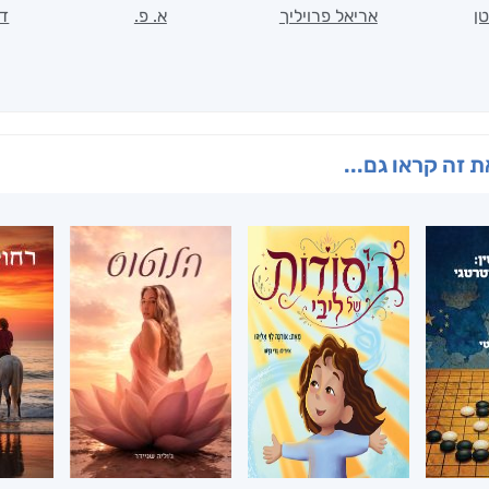
ן
אריאל פרויליך
א. פ.
דו
 זה קראו גם...