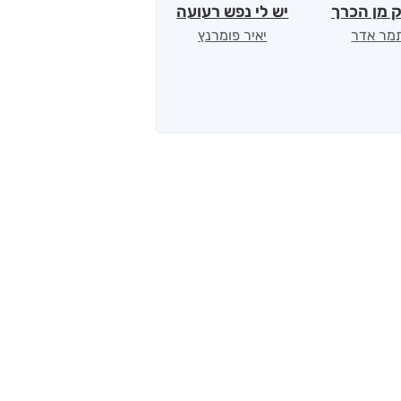
 מן הכרך
יש לי נפש רעועה
בילי הבלשית וחידת
ט
הלב
מר אדר
יאיר פומרנץ
ד"ר ליאור סומך