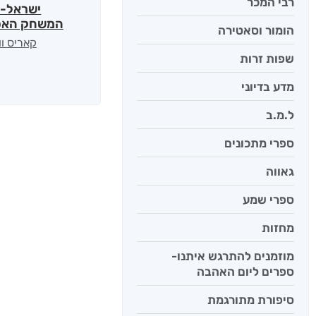
רבי המכר
ישראל-ס
המשחק האס
הומור וסאטירה
קאריס וו
שפות זרות
מדע בדיוני
ל.מ.ב
ספרי מתכונים
גאווה
ספרי שמע
מחזות
מוזמנים להתרגש איתנו-
ספרים ליום האהבה
סיפורת מתורגמת