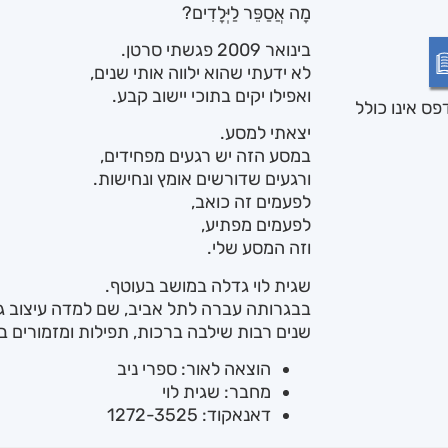
מָה אֲסַפֵּר לַיְּלָדִים?
בינואר 2009 פגשתי סרטן.
לא ידעתי שהוא ילווה אותי שנים,
ואפילו יקים בתוכי יישוב קבע.
ס אינו כולל
יצאתי למסע.
במסע הזה יש רגעים מפחידים,
ורגעים שדורשים אומץ ונחישות.
לפעמים זה כואב,
לפעמים מפתיע,
וזה המסע שלי.
שגית לוי גדלה במושב בעוטף.
בבגרותה עברה לתל אביב, שם למדה עיצוב גר
שנים רבות שילבה ברכות, תפילות ומזמורים ב
הוצאה לאור: ספרי ניב
מחבר: שגית לוי
דאנאקוד: 1272-3525