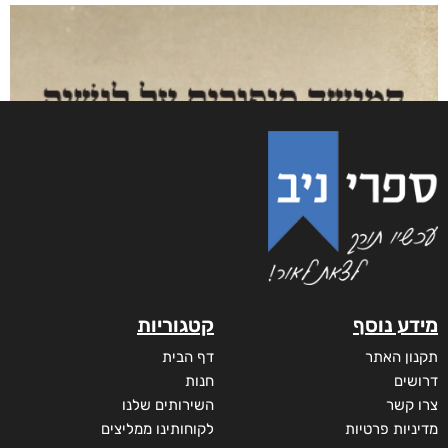
₪
58
–
₪
29
דיגיטלי
₪
29
מודפס
₪
58