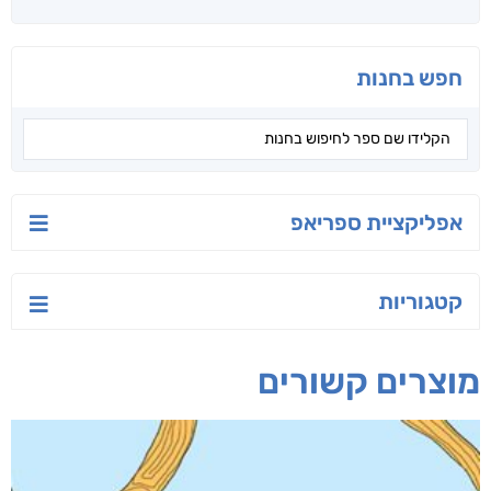
בילי הבלשית וחידת
הלב של אמא
עץ האגוז והגוזלים
הלב
ירדן כהן
שולמית אפריאט וון
ד"ר ליאור סומך
ביסמארק
חפש בחנות
אפליקציית ספריאפ