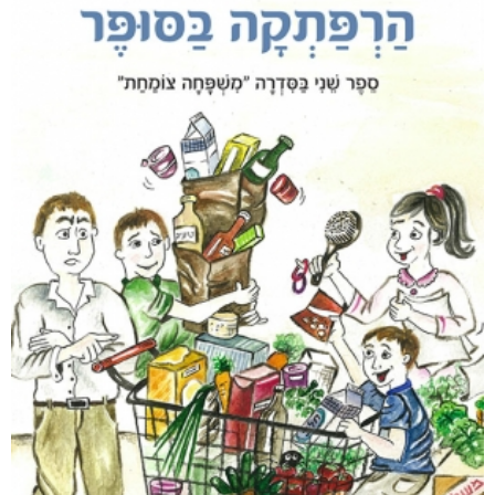
₪
39
מודפס
₪
64