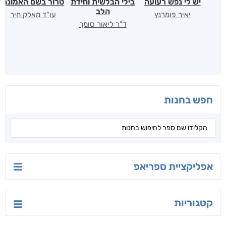
יש לי נפש רעועה
בילי הבלשית וחידת
טרור בשם האמונה
הלב
יאיר פומרנץ
עו"ד מאלק חיר
ד"ר ליאור סומך
חפש בחנות
אפליקציית ספריאפ
קטגוריות