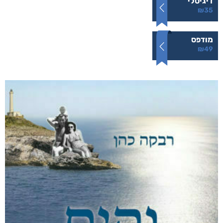
דיגיטלי
₪
35
מודפס
₪
49