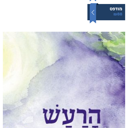
מודפס
₪
88