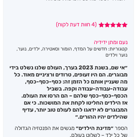
(
4
חוות דעת לקוח)
4
מדורגים
5.00
מתוך 5
נעם ומתן ידידיה
מבוסס על
קטגוריות:
חדשים על המדף
,
הומור וסאטירה
,
ילדים
,
נוער
,
דירוגים של
לקוחות
נוער וילדים
״אי שם, בשנת 2023 בערך, העולם שלנו נשלט בידי
מבוגרים. הם היו זעופים, טרודים ורציניים מאוד. כל
מה שעניין אותם כל הזמן זה: כסף-כסף-כסף,
עבודה-עבודה-עבודה וקפה. בשביל
הכסף-כסף-כסף שלהם – הם הרסו את העולם.
אז הילדים החליטו לקחת את המושכות. כי אם
המבוגרים לא ידאגו להם לעולם טוב יותר, עדיף
שהילדים יהיו ההורים.״
הספר
״מדינת הילדים״
מגשים את הפנטזיה הגדולה
של כל ילד – לשלוט בעולם.