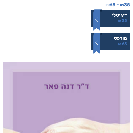
₪
65
–
₪
35
דיגיטלי
₪
35
מודפס
₪
65