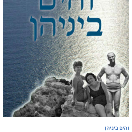
והים ביניהן