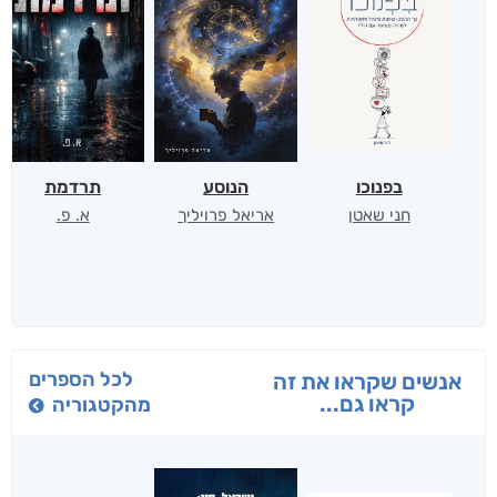
בפנוכו
הנוסע
תרדמת
חני שאטן
אריאל פרויליך
א. פ.
לכל הספרים
אנשים שקראו את זה
קראו גם...
מהקטגוריה