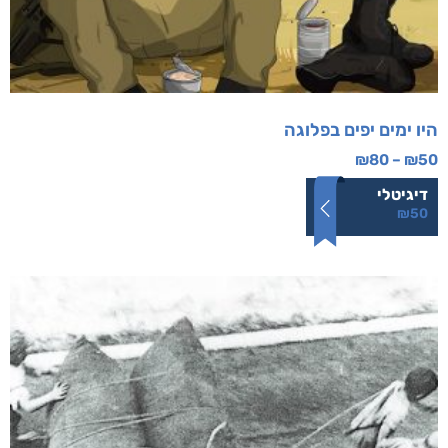
היו ימים יפים בפלוגה
₪
80
–
₪
50
דיגיטלי
₪
50