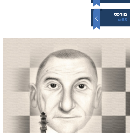
מודפס
₪
53