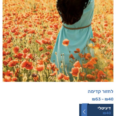
לחזור קדימה
₪
53
–
₪
40
דיגיטלי
₪
40