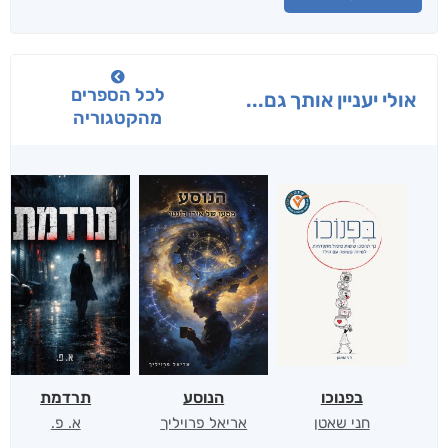
לכל הספרים
אולי יעניין אותך גם...
מהקטגוריה
בפנוכו
הנוסע
תרדמת
חני שאטן
אריאל פרויליך
א. פ.