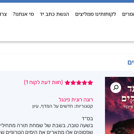
מרים
לקוחותינו ממליצים
הגשת כתב יד
מי אנחנו?
צרו
ם
(חוות דעת לקוח
1
)
1
מדורג
5.00
מתוך 5
רונה רונית פינגל
מבוסס על
קטגוריות:
חדשים על המדף
,
עיון
דירוגים של
לקוחות
בס״ד
בשעה טובה, בשבת של שמחת תורה מתחילים
שפסוקים אלו מתארים את הימים הטרופים שאנו