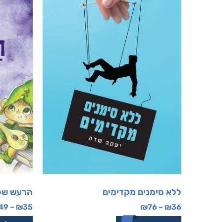
ללא סימנים מקדימים
הרעש של
49
–
₪
35
₪
76
–
₪
36