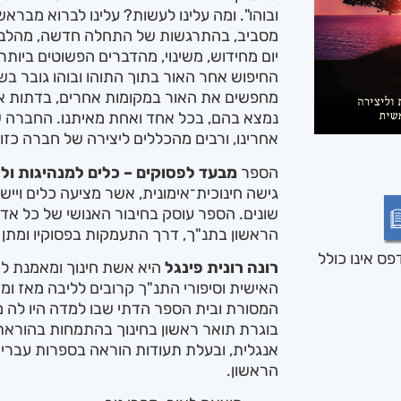
ובוהו". ומה עלינו לעשות? עלינו לברוא מברא
מסביב, בהתרגשות של התחלה חדשה, מהלב 
יום מחידוש, משינוי, מהדברים הפשוטים ביותר.
החיפוש אחר האור בתוך התוהו ובוהו גובר בש
מחפשים את האור במקומות אחרים, בדתות אחר
נמצא בהם, בכל אחד ואחת מאיתנו. החברה שנ
אחרינו, ורבים מהכללים ליצירה של חברה כז
הספר
מבעד לפסוקים – כלים למנהיגות ולי
גישה חינוכית־אימונית, אשר מציעה כלים וייש
שונים. הספר עוסק בחיבור האנושי של כל א
הראשון בתנ"ך, דרך התעמקות בפסוקיו ומתן 
ס אינו כולל
רונה רונית פינגל
היא אשת חינוך ומאמנת ל
האישית וסיפורי התנ"ך קרובים לליבה מאז ומ
המסורת ובית הספר הדתי שבו למדה היו לה מ
בוגרת תואר ראשון בחינוך בהתמחות בהוראת
אנגלית, ובעלת תעודות הוראה בספרות עברית
הראשון.