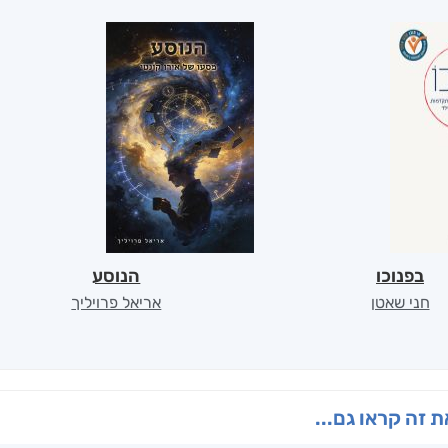
בפנוכו
הנוסע
חני שאטן
אריאל פרויליך
 זה קראו גם...