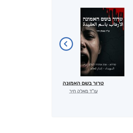
טרור בשם האמונה
סודות ה
עו"ד מאלק חיר
אלון 