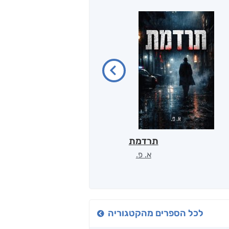
תרדמת
הארכי
א. פ.
דוד א
לכל הספרים מהקטגוריה