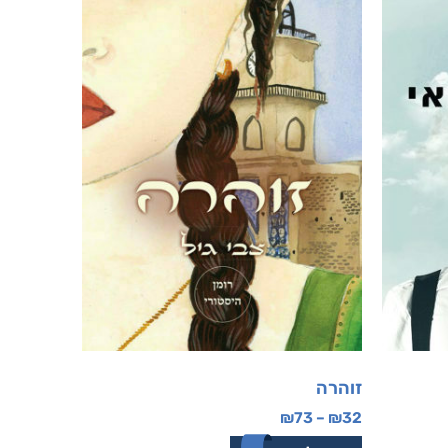
זוהרה
₪
73
–
₪
32