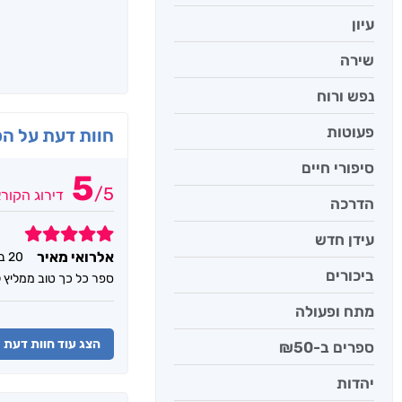
עיון
שירה
נפש ורוח
פעוטות
חוות דעת על ה
סיפורי חיים
5
/
5
דירוג הקור
הדרכה
5
עידן חדש
אלרואי מאיר
20 במאי 2026
ביכורים
ספר כל כך טוב ממליץ 
מתח ופעולה
הצג עוד חוות דעת
ספרים ב-₪50
יהדות