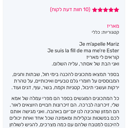
(
10
חוות דעת לקוח)
10
מדורגים
5.00
מתוך 5
מאריז
מבוסס על
קטגוריות:
כללי
דירוגים של
לקוחות
Je m'apelle Mariz
Je suis la fill de ma me're Ester
קוראים לי מאריז
ואני הבת של אסתר, עליה השלום.
בספר תמצאו מתכונים להכנה בימי חול, שבתות וחגים,
המבוססים על חומרי גלם טבעיים ואיכותיים, על טהרת
ירקות ועשבי תיבול, קטניות וקמח, בשר, עוף, דגים ועוד.
כל המתכונים המוגשים בספר הם מפרי עמלה של אמא
שלי, זיכרונה לברכה. הם זיכרונות חבויים היוצאים לאור.
הם המזון שהכינה לנו יום־יום באהבה. ואני מגישה אותם
לכם בפשטות ובקלילות ומאמינה שכל אחד ואחת יכולים
להיכנס למטבח שלהם עם כמה מצרכים, להגיש לשולחן