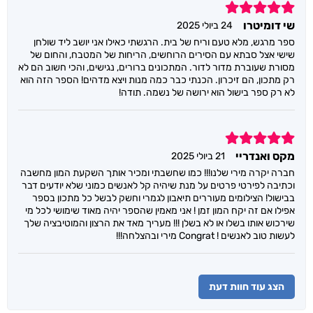
5
שי דומיטרו
24 ביולי 2025
ספר מרגש, מלא טעם וריח של בית. הרגשתי כאילו אני יושב ליד שולחן
שישי אצל סבתא עם הסירים הרוחשים, הריחות של המטבח, והחום של
מסורת שעוברת מדור לדור. המתכונים ברורים, נגישים, והכי חשוב הם לא
רק מתכון, הם זיכרון. הכנתי כבר כמה מנות ויצא מדהים! הספר הזה הוא
לא רק ספר בישול הוא ירושה של נשמה. תודה!
5
מקס ואנדריי
21 ביולי 2025
חברה יקרה מירי שלנו!!! כמו שחשבתי ומכיר אותך השקעת המון מחשבה
וכתיבה לפירטי פרטים על מנת שיהיה קל לאנשים כמוני שלא יודעים דבר
בבישול! הצילומים מעוררים תיאבון לגמרי וחשק לבשל כל מתכון בספר
אפילו אם זה יקח המון זמן ! אני מאמין שהספר יהיה מאוד שימושי לכל מי
שירכוש אותו בשלו או לא בשלן !!! מעריך מאד את הרצון והמוטיבציה שלך
לעשות טוב לאנשים ! Congrat מירי ובהצלחה!!!
הצג עוד חוות דעת