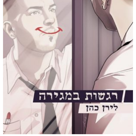
₪
35
מודפס
₪
78