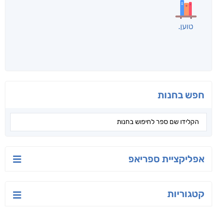
לכל הספרים
אנשים שקראו את זה
קראו גם...
מהקטגוריה
רפואת העור -
t0
123test1234
עובדות מול
מיתוסים
פרופ׳ אבנר שמר |