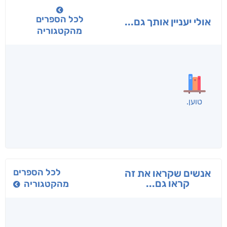
לכל הספרים
אולי יעניין אותך גם...
מהקטגוריה
בפנוכו
הנוסע
תרדמת
חני שאטן
אריאל פרויליך
א. פ.