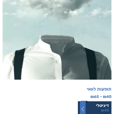
תופעות לוואי
₪
65
–
₪
40
דיגיטלי
₪
40