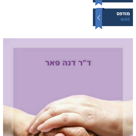
מודפס
₪
65