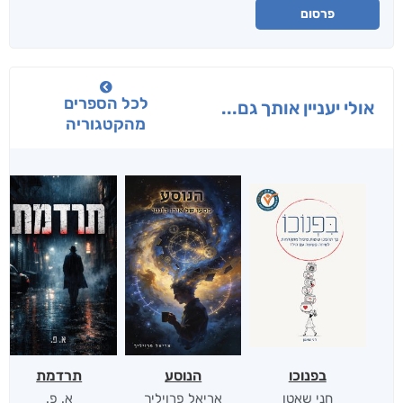
פרסום
לכל הספרים
אולי יעניין אותך גם...
מהקטגוריה
בפנוכו
הנוסע
תרדמת
חני שאטן
אריאל פרויליך
א. פ.