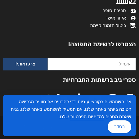
לקוחות
סביבת סופר
איזור אישי
ביטול הזמנה קיימת
הצטרפו לרשימת התפוצה!
צרפו אותי!
ספרי ניב ברשתות החברתיות
אנו משתמשים בקובצי עוגיות כדי להבטיח את חוויית הגלישה
הטובה ביותר באתר שלנו. אם תמשיך להשתמש באתר שלנו, נניח
שאתה מסכים
למדיניות הפרטיות
שלנו.
עיצוב ובניית האתר: ספרי ניב © כל הזכויות שמורות. בוקסאי טכנולוגיות בע"מ שד אבא
בסדר
אבן 16 הרצליה 4672534, מדינת ישראל