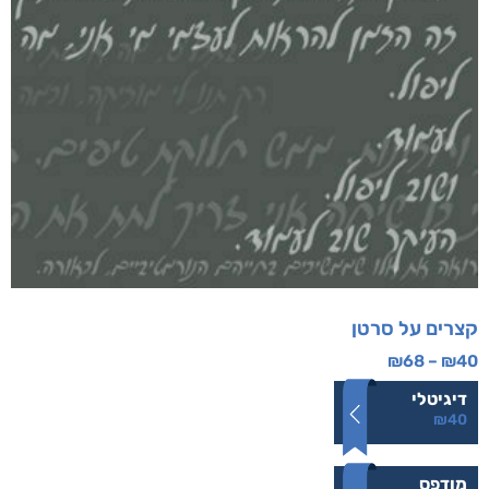
קצרים על סרטן
₪
68
–
₪
40
דיגיטלי
₪
40
מודפס