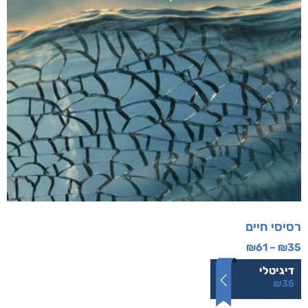
רסיסי חיים
₪
61
–
₪
35
דיגיטלי
₪
35