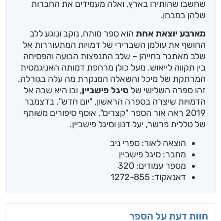
שחשבו שהותירו בארץ, ואלה מעמידים את החברות
שלהן במבחן.
מארבע יוצאת אחת
הוא ספר מותח, נוקב ונוגע ללב
החושף את עולמן השברירי של דמויות המתעוררות אל
שלב מאתגר בחייהן – שלב התנפצות הבועה והפסיחה
בין תקווה לייאוש. מעל כולן מרחפת דמותה האניגמטית
המרתקת של מיכל והשאלה המנקרת מה עלה בגורלה.
זהו ספרה השלישי של
סיגל פישביין
, ובו היא שבה אל
הדמויות שיצרה בספרה הראשון, "יום חדש". בדצמבר
2019 ראה אור הספר "קצרים", אוסף סיפורים משותף
של טללית פרשר, יעל דנון וסיגל פישביין.
הוצאה לאור: ספרי ניב
מחבר: סיגל פישביין
מספר עמודים: 320
דאנאקוד: 1272-855
חוות דעת על הספר