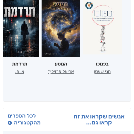
בפנוכו
הנוסע
תרדמת
חני שאטן
אריאל פרויליך
א. פ.
לכל הספרים
אנשים שקראו את זה
קראו גם...
מהקטגוריה