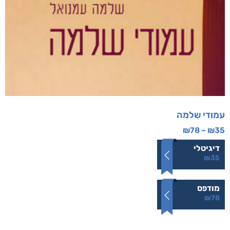
עמודי שלמה
₪
78
–
₪
35
דיגיטלי
₪
35
מודפס
₪
78