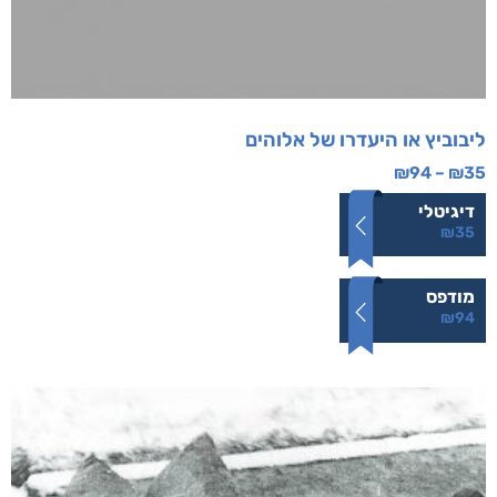
ליבוביץ או היעדרו של אלוהים
₪
94
–
₪
35
דיגיטלי
₪
35
מודפס
₪
94