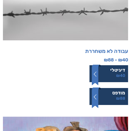
עבודה לא משחררת
₪
88
–
₪
40
דיגיטלי
₪
40
מודפס
₪
88