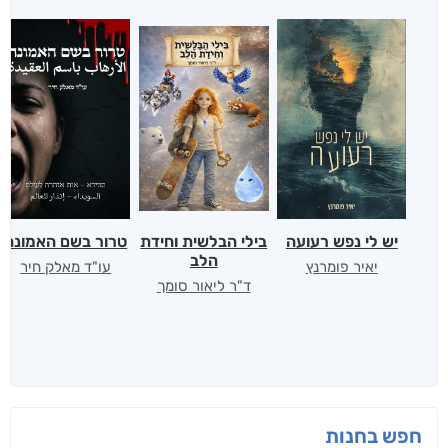
יש לי נפש רעועה
בילי הבלשית וחידת
טרור בשם האמונה
הלב
יאיר פומרנץ
עו"ד מאלק חיר
ד"ר ליאור סומך
חפש בחנות