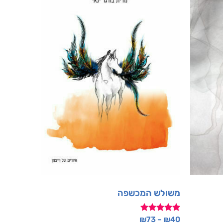
משולש המכשפה
דורג
₪
73
–
₪
40