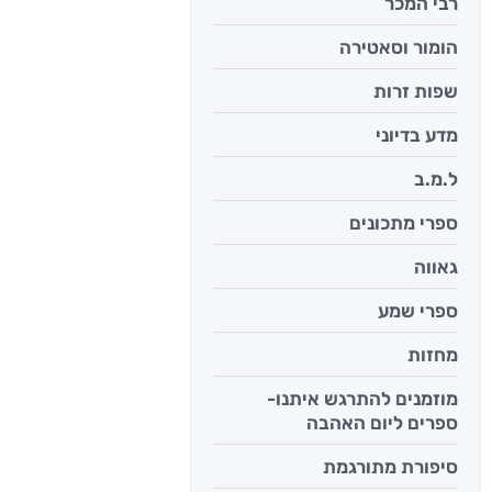
רבי המכר
הומור וסאטירה
יש לי נפש 
שפות זרות
יאיר פומ
מדע בדיוני
ל.מ.ב
ספרי מתכונים
גאווה
ספרי שמע
מחזות
מוזמנים להתרגש איתנו-
ספרים ליום האהבה
סיפורת מתורגמת