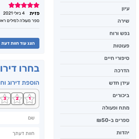
5
עיון
פזית
4 ביולי 2021
שירה
ספר מעולה למילים ראש
נפש ורוח
הצג עוד חוות דעת
פעוטות
סיפורי חיים
בחרו דירו
הדרכה
הוספת דירוג וח
עידן חדש
ביכורים
מתח ופעולה
שם
ספרים ב-₪50
חוות דעתך
יהדות