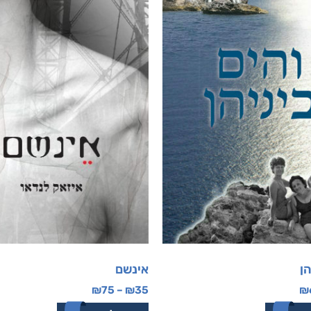
הן
אינשם
₪
75
–
₪
35
₪