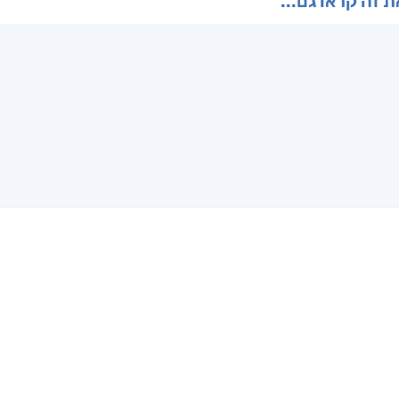
ו
הנוסע
תרדמת
האר
ן
אריאל פרויליך
א. פ.
דו
 זה קראו גם...