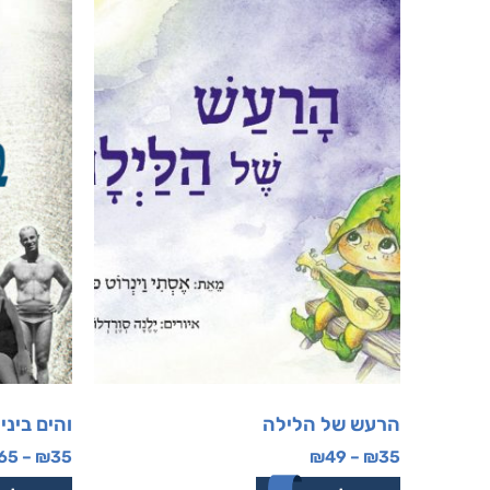
הרעש של הלילה
והים ביני
65
–
₪
35
₪
49
–
₪
35