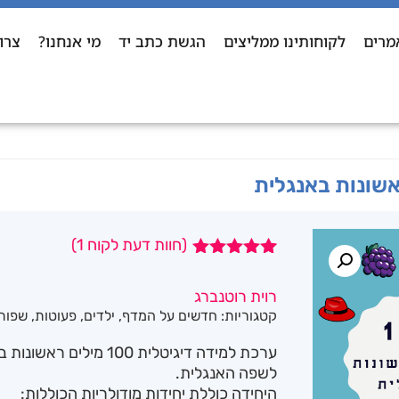
מרים
לקוחותינו ממליצים
הגשת כתב יד
מי אנחנו?
צרו
אשונות באנגלית
(חוות דעת לקוח
1
)
1
מדורג
5.00
מתוך 5
רוית רוטנברג
מבוסס על
קטגוריות:
חדשים על המדף
,
ילדים
,
פעוטות
,
שפות 
דירוגים של
לקוחות
לשפה האנגלית.
היחידה כוללת יחידות מודולריות הכוללות: