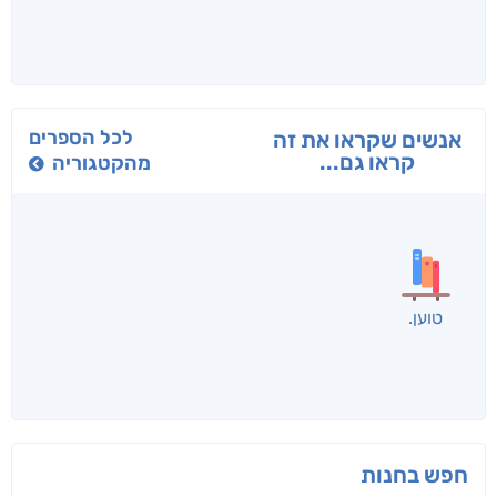
בפנוכו
הנוסע
תרדמת
חני שאטן
אריאל פרויליך
א. פ.
לכל הספרים
אנשים שקראו את זה
קראו גם...
מהקטגוריה