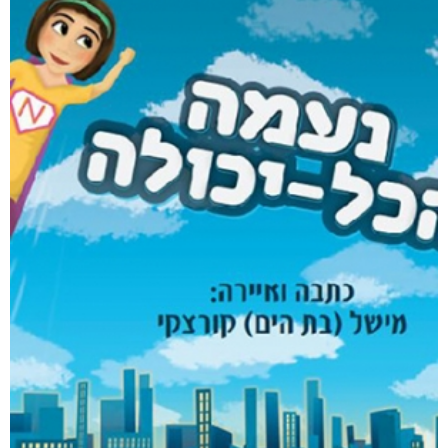
דמנציה: המדריך למטפלים באדם עם דמנציה (אלצהיימר)
₪
40
דיגיטלי
₪
40
מבצע!