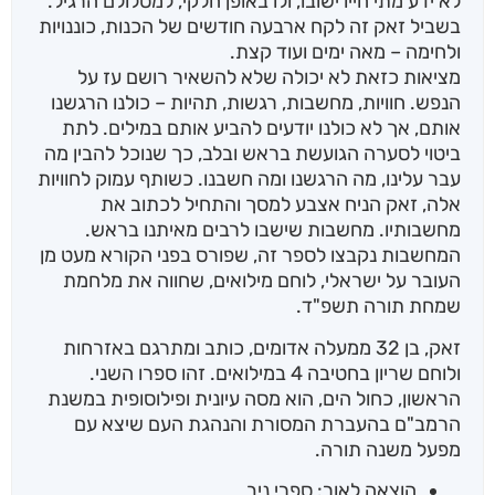
לא ידע מתי חייו ישובו, ולו באופן חלקי, למסלולם הרגיל.
בשביל זאק זה לקח ארבעה חודשים של הכנות, כוננויות
ולחימה – מאה ימים ועוד קצת.
מציאות כזאת לא יכולה שלא להשאיר רושם עז על
הנפש. חוויות, מחשבות, רגשות, תהיות – כולנו הרגשנו
אותם, אך לא כולנו יודעים להביע אותם במילים. לתת
ביטוי לסערה הגועשת בראש ובלב, כך שנוכל להבין מה
עבר עלינו, מה הרגשנו ומה חשבנו. כשותף עמוק לחוויות
אלה, זאק הניח אצבע למסך והתחיל לכתוב את
מחשבותיו. מחשבות שישבו לרבים מאיתנו בראש.
המחשבות נקבצו לספר זה, שפורס בפני הקורא מעט מן
העובר על ישראלי, לוחם מילואים, שחווה את מלחמת
שמחת תורה תשפ"ד.
זאק, בן 32 ממעלה אדומים, כותב ומתרגם באזרחות
ולוחם שריון בחטיבה 4 במילואים. זהו ספרו השני.
הראשון, כחול הים, הוא מסה עיונית ופילוסופית במשנת
הרמב"ם בהעברת המסורת והנהגת העם שיצא עם
מפעל משנה תורה.
הוצאה לאור: ספרי ניב