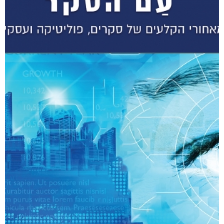
נעמה הכל-יכולה
₪
58
–
₪
35
מודפס
₪
58
₪
68
דיגיטלי
₪
35