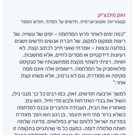
זאק מילנצ'יק
קטגוריות:
אוטוביוגרפיה
,
חדשים על המדף
,
חודש הספר
"כמה ימים לאחר פרוץ המלחמה – ימים של עשייה, של
ריצות ממקום למקום, של הכרת אנשים חדשים וישנים
בפלוגה ובצוות – אמרתי שאני חייב לכתוב קצת. לא
רעיונות דידקטיים או מסרים לחיים, אלא מחשבות.
חוויות. רציתי לשתף מקצת ממחשבותיו של טנקיסט
מילואימניק על המלחמה. רישומים אלה אינם מסה
מקיפה או מסודרת, וגם לא נרטיב, אלא משהו קצת
אחר."
למשך ארבעה חודשים, זאק, כמו רבים כל כך מבני גילו,
השיל את בגדי האזרחות ולבש מדי חייל. הוא עזב
מאחוריו את הבית, העבודה והחברים ונכנס למלחמה
כשלא ברור מתי היא תיגמר. בן רגע הוא הפך מאזרח
במדינת ישראל ללוחם שריון במילואים. מדינה שלמה
חוותה טלטלה דומה. כמעט כל מי שהתגייס בתקופה זו