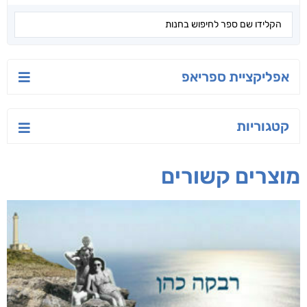
יש לי נפש רעועה
בילי הבלשית וחידת
טרור בשם האמונה
הלב
יאיר פומרנץ
עו"ד מאלק חיר
ד"ר ליאור סומך
חפש בחנות