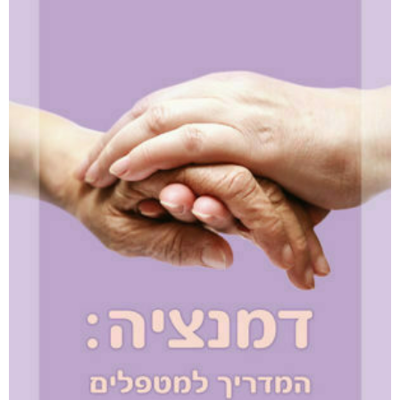
והים ביניהן
₪
65
–
₪
35
דיגיטלי
₪
35
מודפס
₪
65