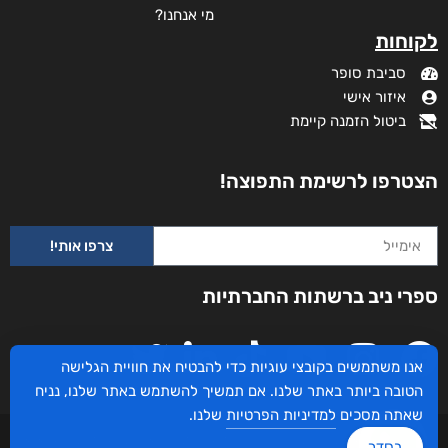
מי אנחנו?
לקוחות
סביבת סופר
איזור אישי
ביטול הזמנה קיימת
הצטרפו לרשימת התפוצה!
צרפו אותי!
ספרי ניב ברשתות החברתיות
ניגונו של עוף החול
אנו משתמשים בקובצי עוגיות כדי להבטיח את חוויית הגלישה
דורג
₪
46
–
₪
29
5.00
הטובה ביותר באתר שלנו. אם תמשיך להשתמש באתר שלנו, נניח
מתוך 5
דיגיטלי
שאתה מסכים
למדיניות הפרטיות
שלנו.
₪
29
₪
35
עיצוב ובניית האתר: ספרי ניב © כל הזכויות שמורות. בוקסאי טכנולוגיות בע"מ שד אבא
בסדר