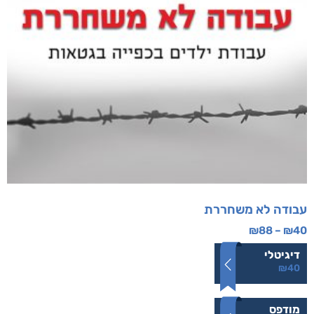
עבודה לא משחררת
₪
88
–
₪
40
דיגיטלי
₪
40
מודפס