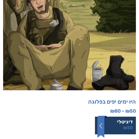
היו ימים יפים בפלוגה
₪
80
–
₪
50
דיגיטלי
₪
50