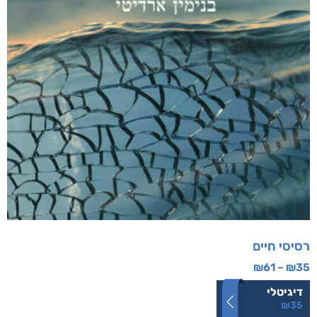
רסיסי חיים
₪
61
–
₪
35
דיגיטלי
₪
35