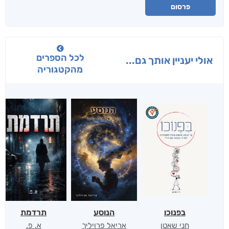
פרסום
לכל הספרים
אולי יעניין אותך גם...
מהקטגוריה
בפנוכו
הנוסע
תרדמת
חני שאטן
אריאל פרויליך
א. פ.