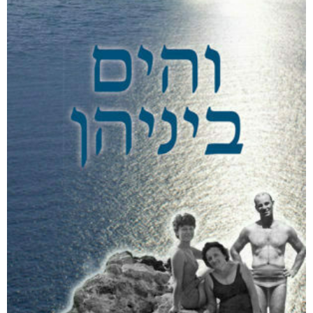
דיגיטלי
₪
35
מודפס
₪
94