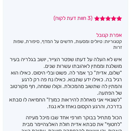
(
3
חוות דעת לקוח)
3
מדורגים
5.00
מתוך 5
אפרת קנובל
מבוסס על
קטגוריות:
טיולים ומסעות
,
חדשים על המדף
,
סיפורת
,
שפות
דירוגים של
לקוחות
זרות
איש לא העלה על דעתו שפטר הצייר, יושב בגלריה בעיר
מושלגת וממתין לאהובתו עשרות שנים.
"שלום, אדית" כך אמר לה. פשוט ובלי היסוס. כאילו הוא
רגיל בה. כאילו ידע שתבוא. כאילו נח פה רק לרגע
והמתין לה שתשוב מהמכולת. וקולו שמחה, חף מקורטוב
של הפתעה.
"לשונאיי אני מאחלת להיראות כמוך!" החמיאה לו סבתא
בדרכה, והרגע הקסום נאחז ולא נגוז.
הכול מתחיל בבוקר חורפי אחד שבו מיכל מעיזה
"לחטוף" את סבתא אדית חולת האלצהיימר מבית
האבות, והן יוצאות להרפתקה סוערת, עתירת כאב