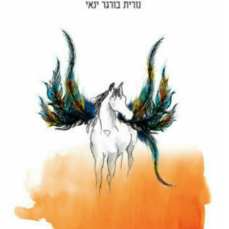
והים ביניהן
₪
65
–
₪
35
דיגיטלי
₪
35
מודפס
₪
65