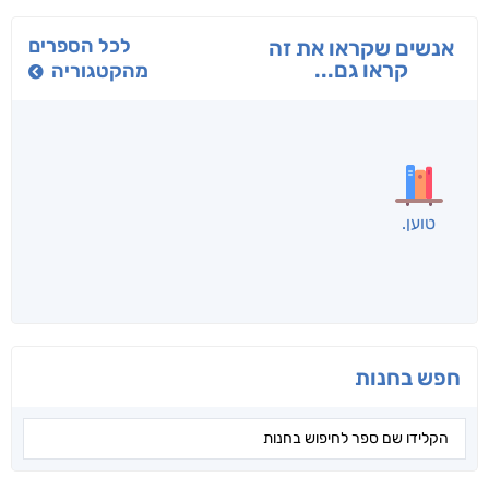
בפנוכו
הנוסע
תרדמת
חני שאטן
אריאל פרויליך
א. פ.
לכל הספרים
אנשים שקראו את זה
קראו גם...
מהקטגוריה