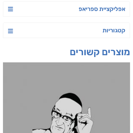
יש לי נפש רעועה
בילי הבלשית וחידת
טרור בשם האמונה
הלב
יאיר פומרנץ
עו"ד מאלק חיר
ד"ר ליאור סומך
חפש בחנות
אפליקציית ספריאפ