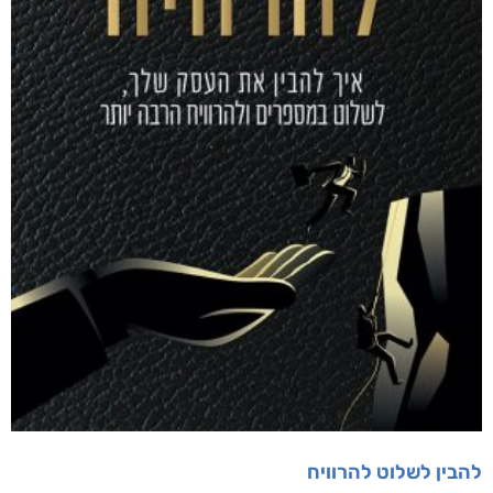
מודפס
₪
99