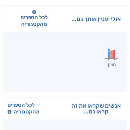
לכל הספרים
אולי יעניין אותך גם...
מהקטגוריה
בפנוכו
הנוסע
תרדמת
חני שאטן
אריאל פרויליך
א. פ.