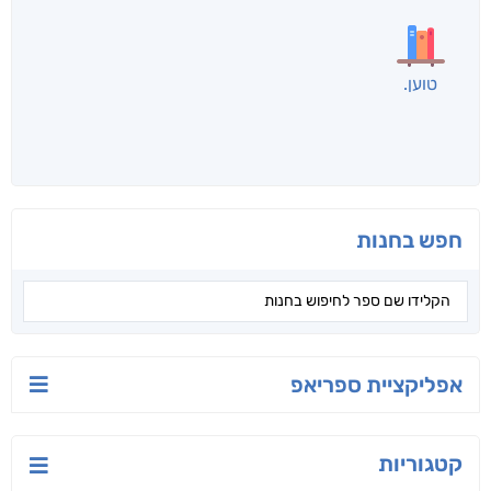
לכל הספרים
אנשים שקראו את זה
קראו גם...
מהקטגוריה
יזמות — המסע אל
להתנהל בחוכמה:
האדם – גרסה 2.0
הלא נודע
נדל"ן, כסף וחוזים
אייל סגל
בחיים
גיא ניצן