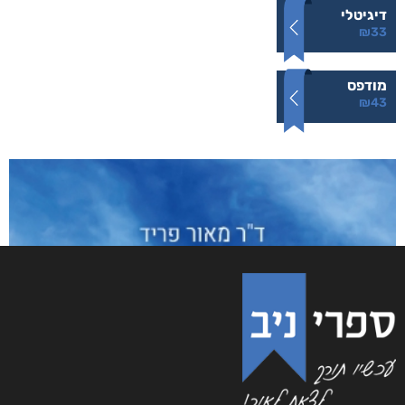
קופת החסכון הראשונה של סיון
₪
43
–
₪
33
דיגיטלי
₪
33