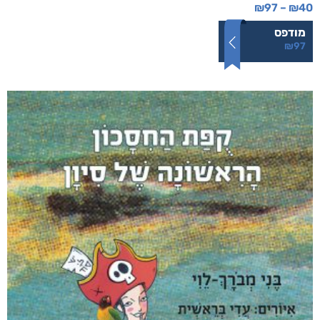
להבין לשלוט להרוויח
₪
97
–
₪
40
מודפס