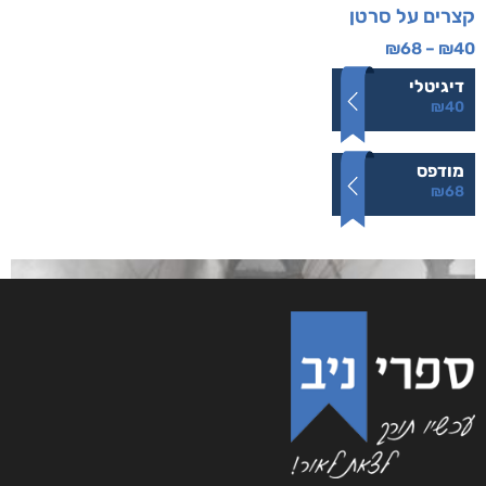
קצרים על סרטן
₪
68
–
₪
40
דיגיטלי