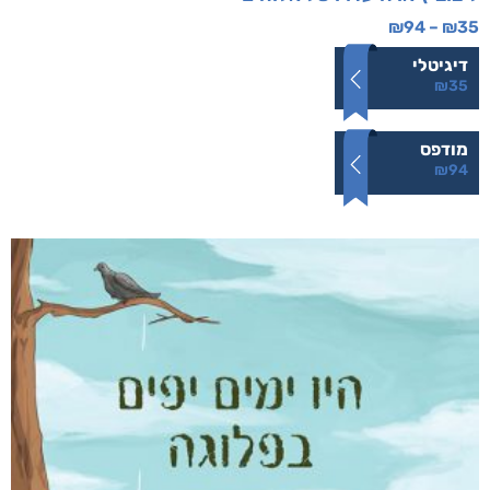
ליבוביץ או היעדרו של אלוהים
₪
94
–
₪
35
דיגיטלי
₪
35