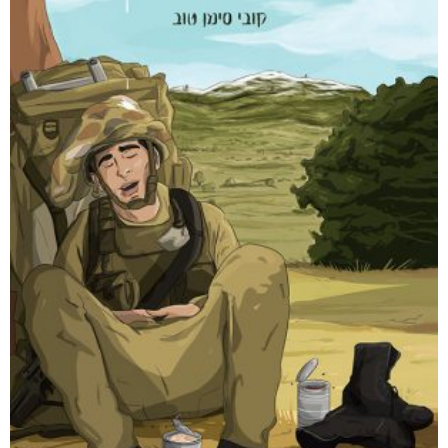
מודפס
₪
94