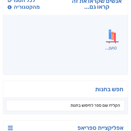
בפנוכו
הנוסע
תרדמת
חני שאטן
אריאל פרויליך
א. פ.
לכל הספרים
אנשים שקראו את זה
קראו גם...
מהקטגוריה