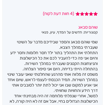
(
4
חוות דעת לקוח)
4
מדורגים
5.00
מתוך 5
שוהם סבאג
מבוסס על
קטגוריות:
חדשים על המדף
,
עיון
,
פנאי
דירוגים של
לקוחות
שמי שוהם סבאג והספר שבידיכם מדבר על השינוי
שעברתי במהלך הצבא.
התחלתי את התהליך בתור ילד חסר חלומות וחסר ידע
והיום אני פה כדי להעביר לכם את כל הכישלונות
והניצחונות הקטנים שעברתי במהלך השירות.
בהתחלה הייתי בדיחה, היום אני סיפור הצלחה.
משפט זה מלווה אותי מהרגע שהחלטתי שאני עובר שינוי
במהלך השירות. תמיד הכנסתי לעצמי לראש, שיום אחד
אני אגיע למקום שבו אני יכול לתת יותר לסובבים אותי
דרך הידע והחוויות שחוויתי.
למשל, אחרי שנפלתי מלוחמה זה היה מבחינתי אחד
הכישלונות הגדולים בחיי, אבל אם זה לא היה קורה, לא