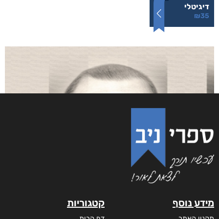
עם הסקר
₪
73
–
₪
35
מודפס
₪
73
דיגיטלי
₪
35