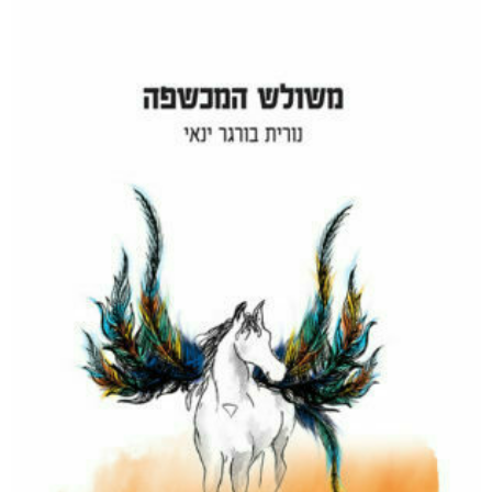
₪
76
דיגיטלי
₪
36