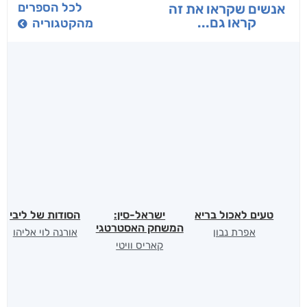
בפנוכו
הנוסע
תרדמת
חני שאטן
אריאל פרויליך
א. פ.
לכל הספרים
אנשים שקראו את זה
קראו גם...
מהקטגוריה