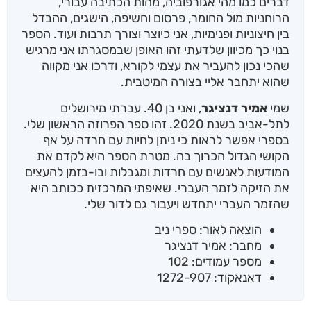
דברים כמו מהי אגורפוביה, מהות הכתיבה עבורי,
הרוחניות מול החומר, פרסום וחשיפה, הישגים, ההבדל
בין חיצוניות ופנימיות, אני כיוצר וצורך תרבות ועוד. הספר
בנוי כך מכיוון שלדעתי זהו האופן שבמסגרתו אני מרגיש
שהכי נכון להעביר את עצמי לקורא, ודרכו אני מקווה
שהוא יתחבר אליי בצורה המיטבית.
שמי
אמיר דנציגר
, ואני בן 40. עברתי מירושלים
לתל-אביב בשנת 2020. זהו ספר הפרוזה הראשון שלי.
בספרי אפשר לראות כי ניתן לחיות עם חרדה על אף
הקושי הגדול הכרוך בה. מטרת הספר היא לקדם את
המודעות לאנשים עם חרדות ומגבלות ובו-בזמן להעצים
את הזיקה לזמר העברי. שאיפתי המרכזית ככותב היא
שהזמר העברי יתחדש ויעבור גם לדור שלי.
הוצאה לאור: ספרי ניב
מחבר: אמיר דנציגר
מספר עמודים: 102
דאנאקוד: 1272-907