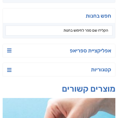
טעים לאכול בריא
ישראל-סין:
הסודות של ליבי
המשחק האסטרטגי
אפרת נבון
אורנה לוי אליהו
קאריס וויטי
חפש בחנות
אפליקציית ספריאפ
קטגוריות