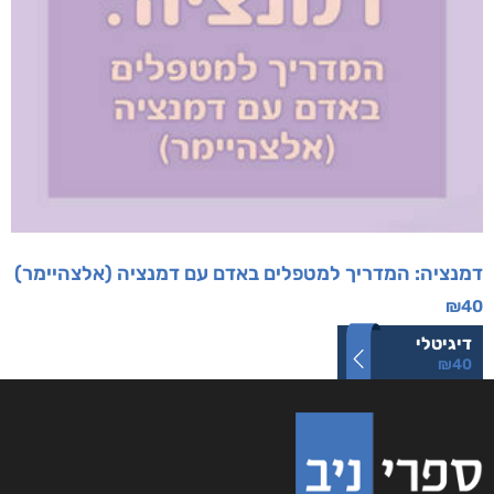
דמנציה: המדריך למטפלים באדם עם דמנציה (אלצהיימר)
₪
40
דיגיטלי
₪
40