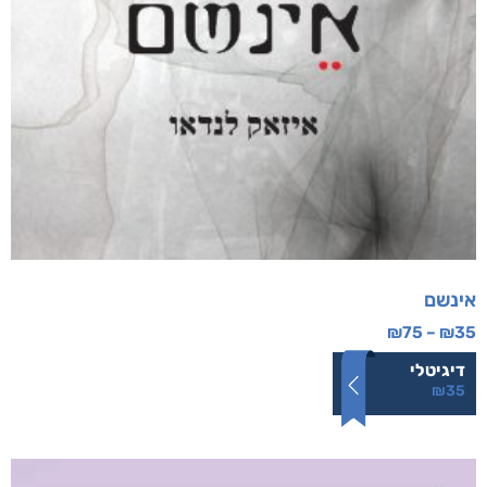
אינשם
₪
75
–
₪
35
דיגיטלי
₪
35