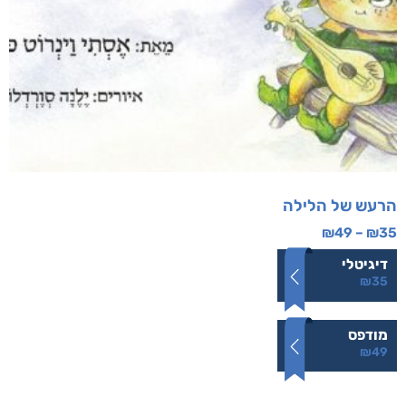
הרעש של הלילה
₪
49
–
₪
35
דיגיטלי
₪
35
מודפס
₪
49