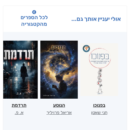
לכל הספרים
אולי יעניין אותך גם...
מהקטגוריה
בפנוכו
הנוסע
תרדמת
חני שאטן
אריאל פרויליך
א. פ.