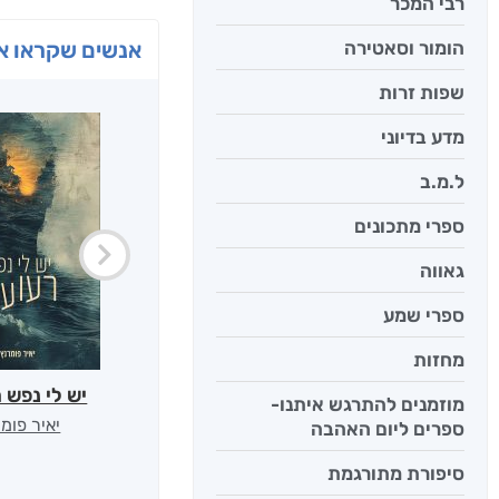
רבי המכר
אנשים שקראו את
הומור וסאטירה
שפות זרות
מדע בדיוני
ל.מ.ב
ספרי מתכונים
גאווה
ספרי שמע
מחזות
יש לי נפש 
מוזמנים להתרגש איתנו-
יאיר פומ
ספרים ליום האהבה
סיפורת מתורגמת