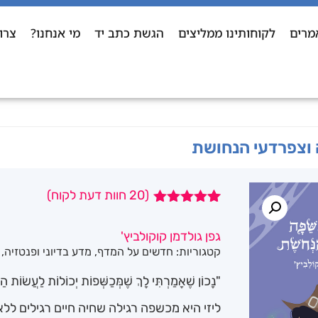
מרים
לקוחותינו ממליצים
הגשת כתב יד
מי אנחנו?
צרו
 וצפרדעי הנחושת
(
20
חוות דעת לקוח)
20
מדורגים
4.95
מתוך 5
גפן גולדמן קוקולביץ'
מבוסס על
קטגוריות:
חדשים על המדף
,
מדע בדיוני ופנטזיה
,
דירוגים של
לקוחות
"נָכוֹן שֶׁאָמַרְתִּי לָךְ שֶׁמְּכַשְּׁפוֹת יְכוֹלוֹת לַעֲשׂוֹת ה
ליזי היא מכשפה רגילה שחיה חיים רגילים ללא