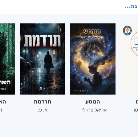
גם...
ו
הנוסע
תרדמת
האר
ן
אריאל פרויליך
א. פ.
דו