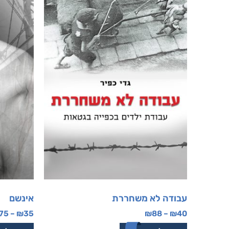
עבודה לא משחררת
אינשם
75
–
₪
35
₪
88
–
₪
40