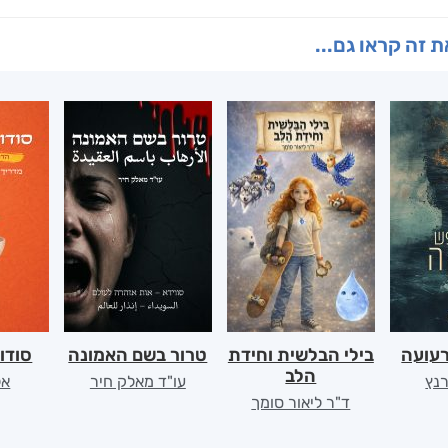
 זה קראו גם...
רעועה
בילי הבלשית וחידת
טרור בשם האמונה
סודו
הלב
רנץ
עו"ד מאלק חיר
אל
ד"ר ליאור סומך