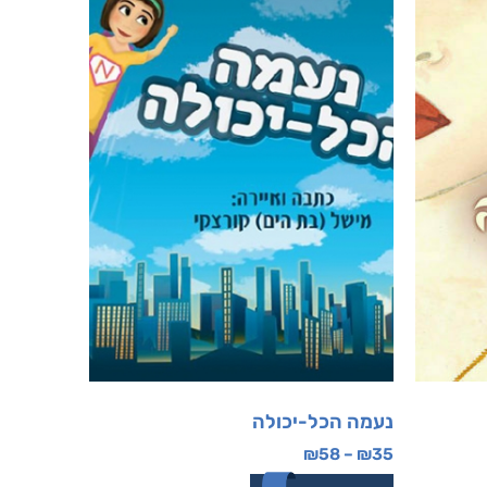
נעמה הכל-יכולה
₪
58
–
₪
35