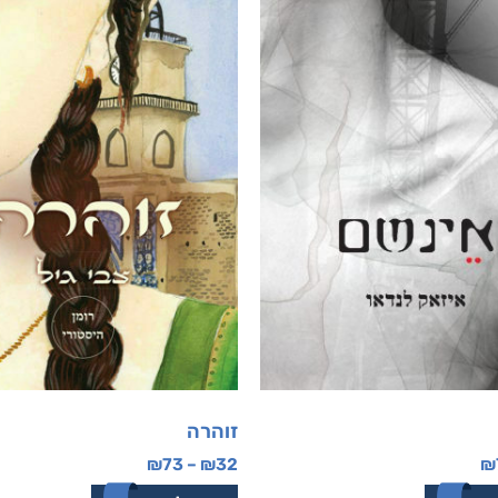
זוהרה
₪
73
–
₪
32
₪