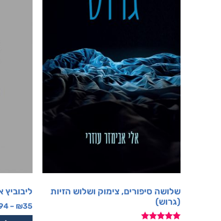
שלושה סיפורים, צימוק ושלוש הזיות
ליבוביץ א
(גרוש)
94
–
₪
35