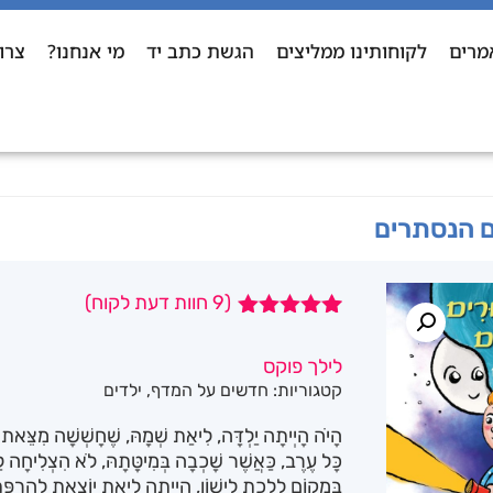
מרים
לקוחותינו ממליצים
הגשת כתב יד
מי אנחנו?
צרו
ם הנסתרים
(
9
חוות דעת לקוח)
9
מדורגים
5.00
מתוך 5
לילך פוקס
מבוסס על
קטגוריות:
חדשים על המדף
,
ילדים
דירוגים של
לקוחות
הָיֹה הָיְיתָה יַלְדָּה, לִיאַת שְׁמָהּ, שֶׁחָשְׁשָׁה מִצֵּאת ה
כָּל עֶרֶב, כַּאֲשֶׁר שָׁכְבָה בְּמִיטָּתָהּ, לֹא הִצְלִיחָה לַ
בִּמְקוֹם לָלֶכֶת לִישׁוֹן, הָיְיתָה לִיאַת יוֹצֵאת לְהַרְפַּ