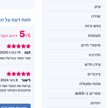
עיון
שירה
חוות דעת על ה
נפש ורוח
5
/
5
פעוטות
דירוג הקור
סיפורי חיים
5
דנה
14 במרץ 2025
הדרכה
ספר חמוד בטירוף! האיו
עידן חדש
5
ביכורים
ליאור
8 ביוני 2024
מתח ופעולה
קראתי את הספר אצל חב
מהפנטים והסיפור מקסי
ספרים ב-₪50
יהדות
הצג עוד חוות דעת