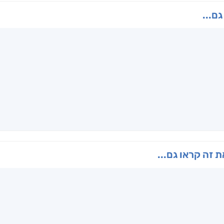
גם...
ו
הנוסע
תרדמת
האר
ן
אריאל פרויליך
א. פ.
דו