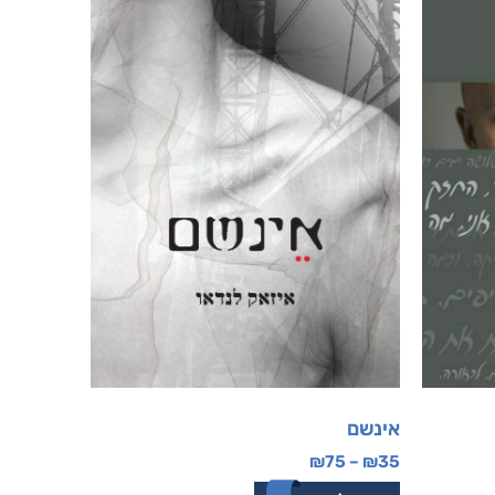
אינשם
₪
75
–
₪
35