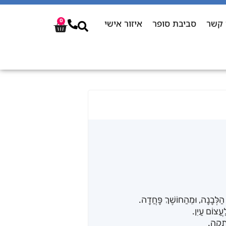
 קשר
סביבת סופר
איזור אישי
0
ַלְּבָנָה, וּמֵהַחוֹשֶׁךְ פָּחֲדָה.
עֲצוֹם עַיִן.
תְקָה.