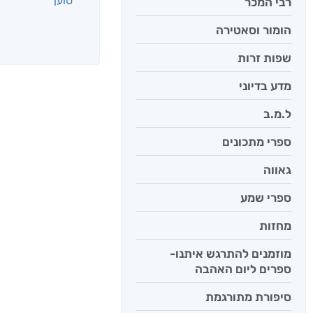
רבי המכר
הומור וסאטירה
אנשים שקראו את
שפות זרות
מדע בדיוני
ל.מ.ב
ספרי מתכונים
גאווה
ספרי שמע
מחזות
מוזמנים להתרגש איתנו-
יש לי נפש 
ספרים ליום האהבה
יאיר פומ
סיפורת מתורגמת