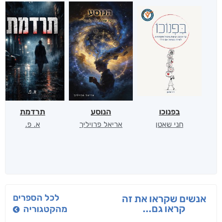
בפנוכו
הנוסע
תרדמת
חני שאטן
אריאל פרויליך
א. פ.
לכל הספרים
אנשים שקראו את זה
קראו גם...
מהקטגוריה