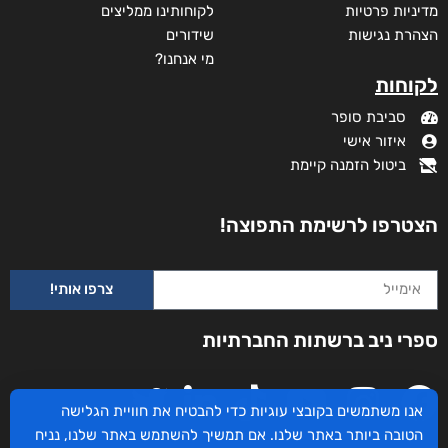
מדיניות פרטיות
לקוחותינו ממליצים
הצהרת נגישות
שידורים
מי אנחנו?
לקוחות
סביבת סופר
איזור אישי
ביטול הזמנה קיימת
הצטרפו לרשימת התפוצה!
משולש המכשפה
צרפו אותי!
ספרי ניב ברשתות החברתיות
דורג
₪
73
–
₪
40
5.00
מתוך 5
דיגיטלי
₪
40
אנו משתמשים בקובצי עוגיות כדי להבטיח את חוויית הגלישה
הטובה ביותר באתר שלנו. אם תמשיך להשתמש באתר שלנו, נניח