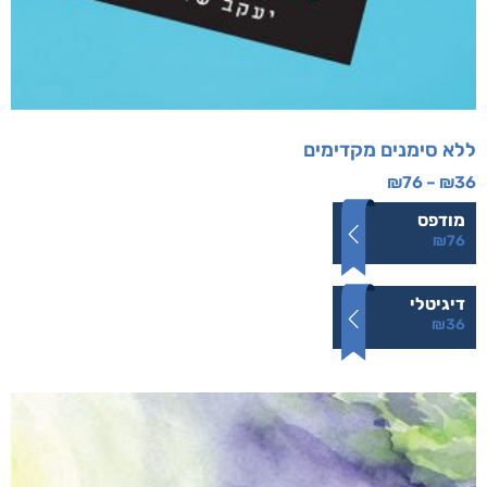
ללא סימנים מקדימים
₪
76
–
₪
36
מודפס
₪
76
דיגיטלי
₪
36