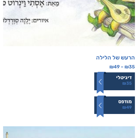
הרעש של הלילה
₪
49
–
₪
35
דיגיטלי
₪
35
מודפס
₪
49