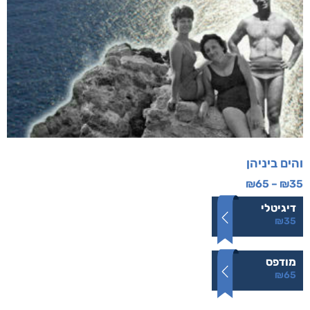
והים ביניהן
₪
65
–
₪
35
דיגיטלי
₪
35
מודפס
₪
65