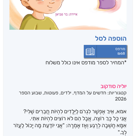
הוספה לסל
מודפס
₪
68
*המחיר לספר מודפס אינו כולל משלוח
יוליה סודקוב
קטגוריות:
חדשים על המדף
,
ילדים
,
פעוטות
,
שבוע הספר
2026
אמא, אֵיךְ אֶפְשָׁר לִגְרֹם לַיְּלָדִים לִהְיוֹת חֲבֵרִים שֶׁלִּי?
אֲנִי כָּל כָּךְ רוֹצֶה, אֲבָל הֵם לֹא רוֹצִים לִהְיוֹת אִתִּי.
אִמָּא חָשְׁבָה לְרֶגַע וְאָז אָמְרָה: "אֲנִי יוֹדַעַת מָה יָכוֹל לַעֲזֹר
לְךָ."