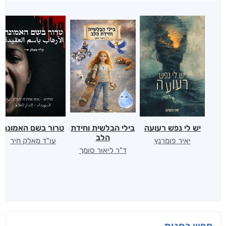
יש לי נפש רעועה
בילי הבלשית וחידת
טרור בשם האמונה
הלב
יאיר פומרנץ
עו"ד מאלק חיר
ד"ר ליאור סומך