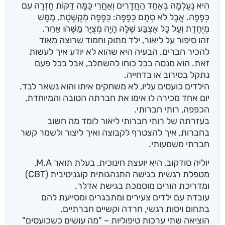
הִיא נֶעֶלְמָה בְּאַחַד הַחֲדָרִים וְאַחֲרֵי כַּמָּה דַּקּוֹת חָזְרָה עִם
כְּפָפָה. אֲבָל לֹא סְתָם כְּפָפָה: כְּפָפָה מְקֻשֶּׁטֶת, מַמָּשׁ
מְיֻחֶדֶת וְעַל כָּל אֶצְבַּע שֶׁלָּהּ הָיָה מְצֻיָּר מַשֶּׁהוּ אַחֵר.
זהו סיפור על ליאור, ילד מתוק וחמוד שרוצה מאוד
להכיר חברים. הבעיה היא שהוא לא יודע איך לעשות
זאת. הוא מנסה בכל כוחו להשתלב, אבל בכל פעם
נתקל בסירוב או בדחייה.
הילדים כועסים עליו, לא משחקים איתו והוא נשאר לבד.
יום אחד מכירה לו אימו את חברתה הטובה והמיוחדת,
הכפפה, רותי חברותי.
בעזרתה של רותי חברותי ליאור לומד מה חשוב
בחברות, איך להצטרף לקבוצה ואיך ליצור ולשמר קשר
חברתי משמעותי.
יוליה סודקוב, היא יועצת חינוכית, בעלת תואר M.A,
מטפלת רגשית בגישה התנהגותית קוגניטיבית (CBT)
ומדריכת הורים מוסמכת בגישת אדלר.
עובדת עם ילדים צעירים ומתבגרים ומסייעת להם
בתחום ויסות רגשי, חרדה וקשיים חברתיים.
הוציאה שתי ערכות טיפוליות – "מה עושים כשכועסים"