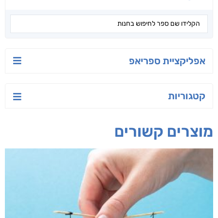
הלוטוס
רחוק מן הכרך
יש לי נפש רעועה
ג'וליה שניידר
תמר אדר
יאיר פומרנץ
חפש בחנות