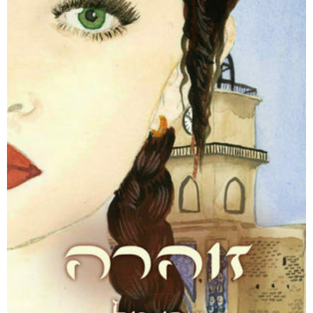
דמנציה: המדריך למטפלים באדם עם דמנציה (אלצהיימר)
₪
40
דיגיטלי
₪
40
מבצע!