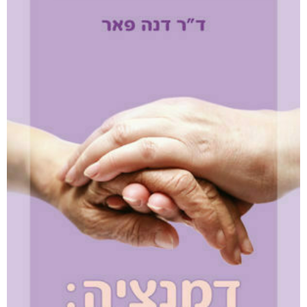
קצרים על סרטן
₪
68
–
₪
40
דיגיטלי
₪
40
מודפס
₪
68