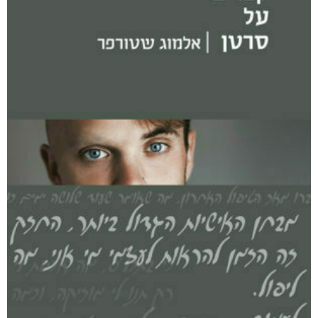
ללא סימנים מקדימים
₪
76
–
₪
36
מודפס
₪
76
דיגיטלי
₪
36