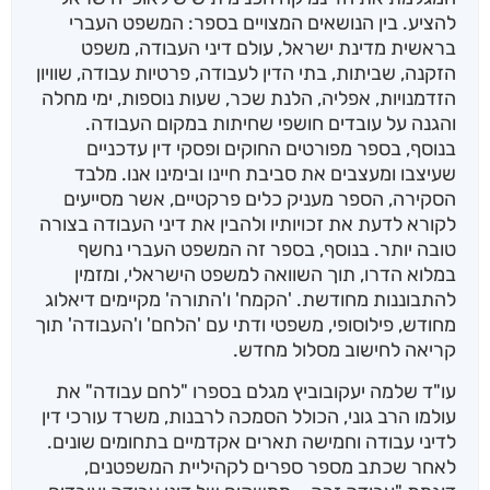
להציע. בין הנושאים המצויים בספר: המשפט העברי
בראשית מדינת ישראל, עולם דיני העבודה, משפט
הזקנה, שביתות, בתי הדין לעבודה, פרטיות עבודה, שוויון
הזדמנויות, אפליה, הלנת שכר, שעות נוספות, ימי מחלה
והגנה על עובדים חושפי שחיתות במקום העבודה.
בנוסף, בספר מפורטים החוקים ופסקי דין עדכניים
שעיצבו ומעצבים את סביבת חיינו ובימינו אנו. מלבד
הסקירה, הספר מעניק כלים פרקטיים, אשר מסייעים
לקורא לדעת את זכויותיו ולהבין את דיני העבודה בצורה
טובה יותר. בנוסף, בספר זה המשפט העברי נחשף
במלוא הדרו, תוך השוואה למשפט הישראלי, ומזמין
להתבוננות מחודשת. 'הקמח' ו'התורה' מקיימים דיאלוג
מחודש, פילוסופי, משפטי ודתי עם 'הלחם' ו'העבודה' תוך
קריאה לחישוב מסלול מחדש.
עו"ד שלמה יעקובוביץ מגלם בספרו "לחם עבודה" את
עולמו הרב גוני, הכולל הסמכה לרבנות, משרד עורכי דין
לדיני עבודה וחמישה תארים אקדמיים בתחומים שונים.
לאחר שכתב מספר ספרים לקהיליית המשפטנים,