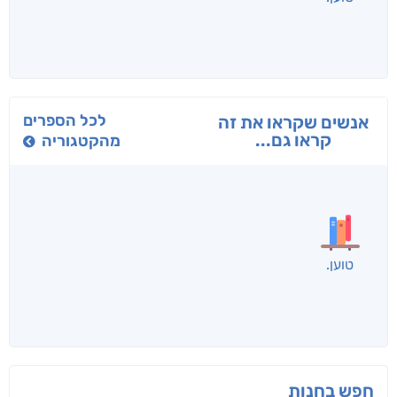
בפנוכו
הנוסע
תרדמת
חני שאטן
אריאל פרויליך
א. פ.
לכל הספרים
אנשים שקראו את זה
קראו גם...
מהקטגוריה