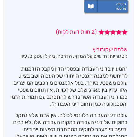
טעימה
מהספר
(
2
חוות דעת לקוח)
2
מדורגים
5.00
מתוך 5
שלמה יעקובוביץ
מבוסס על
קטגוריות:
חדשים על המדף
,
הדרכה
,
ניהול ועסקים
,
עיון
דירוגים של
לקוחות
״המעיין בדיני העבודה ובפסקי הדין מקבל הזדמנות
להיחשף למבנה הגנטי הייחודי של העם היושב בציון.
עולם משפטי, מיוחד, בעל אלמנטים מורכבים המייצרים
איזון עדין בין מארג שלם של זכויות. אין תחום משפטי
כמו דיני העבודה אשר נדרש להתכתב עם תמורות הזמן
והטכנולוגיה כמו תחום דיני העבודה".
עולם דיני העבודה רלוונטי לכולם. אין אדם שלא נתקל
בחוקים של דיני העבודה במקום העבודה שלו. לא רבים
יודעים כי מעבר לחוקים מסתתרת מציאות ייחודית
המגלמת את הדינמיקה הפנימית שיש לאופי הישראלי