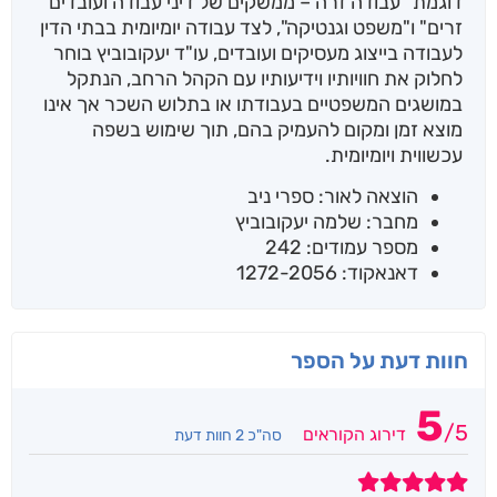
דוגמת "עבודה זרה – ממשקים של דיני עבודה ועובדים
זרים" ו"משפט וגנטיקה", לצד עבודה יומיומית בבתי הדין
לעבודה בייצוג מעסיקים ועובדים, עו"ד יעקובוביץ בוחר
לחלוק את חוויותיו וידיעותיו עם הקהל הרחב, הנתקל
במושגים המשפטיים בעבודתו או בתלוש השכר אך אינו
מוצא זמן ומקום להעמיק בהם, תוך שימוש בשפה
עכשווית ויומיומית.
הוצאה לאור: ספרי ניב
מחבר: שלמה יעקובוביץ
מספר עמודים: 242
דאנאקוד: 1272-2056
חוות דעת על הספר
5
/
5
דירוג הקוראים
סה"כ 2 חוות דעת
5