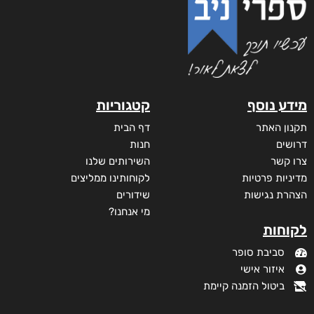
זוהרה
₪
73
–
₪
32
דיגיטלי
₪
32
₪
40
מודפס
₪
73