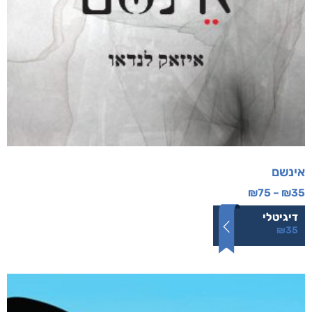
אינשם
₪
75
–
₪
35
דיגיטלי
₪
35