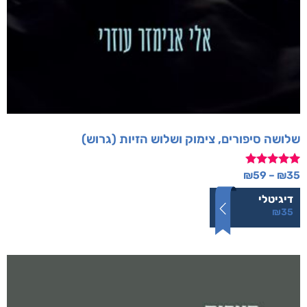
שלושה סיפורים, צימוק ושלוש הזיות (גרוש)
דורג
₪
59
–
₪
35
5.00
מתוך 5
דיגיטלי
₪
35