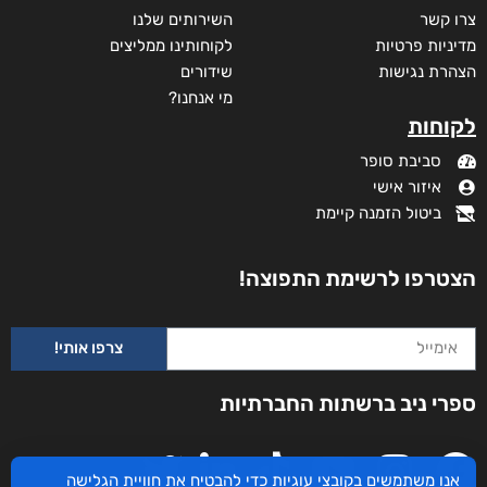
צרו קשר
השירותים שלנו
מדיניות פרטיות
לקוחותינו ממליצים
הצהרת נגישות
שידורים
מי אנחנו?
לקוחות
סביבת סופר
איזור אישי
ביטול הזמנה קיימת
שדים ושלדים בארון הקודש
₪
65
–
₪
50
הצטרפו לרשימת התפוצה!
דיגיטלי
₪
50
צרפו אותי!
מודפס
ספרי ניב ברשתות החברתיות
₪
65
אנו משתמשים בקובצי עוגיות כדי להבטיח את חוויית הגלישה