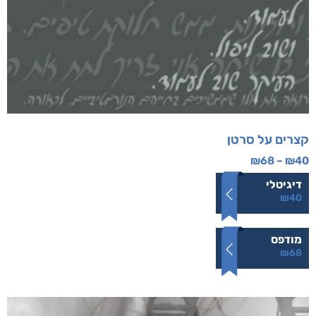
קצרים על סרטן
₪
68
–
₪
40
דיגיטלי
₪
40
מודפס
₪
68