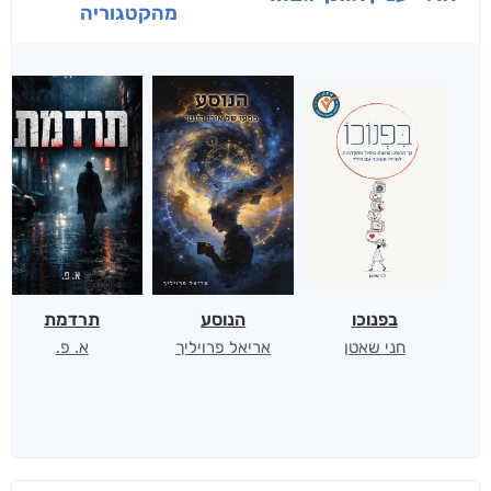
מהקטגוריה
בפנוכו
הנוסע
תרדמת
חני שאטן
אריאל פרויליך
א. פ.