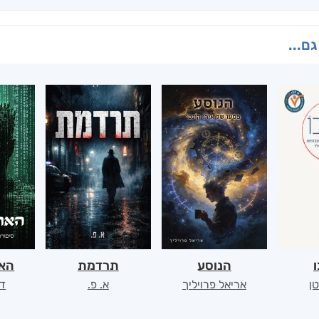
גם...
ו
הנוסע
תרדמת
האר
ן
אריאל פרויליך
א. פ.
דו