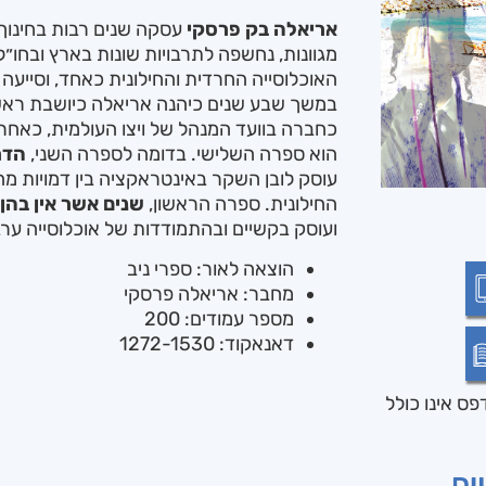
אריאלה בק פרסקי
עסקה שנים רבות בחינוך
מגוונות, נחשפה לתרבויות שונות בארץ ובחו״ל,
האוכלוסייה החרדית והחילונית כאחד, וסייעה 
במשך שבע שנים כיהנה אריאלה כיושבת ראש ס
כחברה בוועד המנהל של ויצו העולמית, כאחרא
הוא ספרה השלישי. בדומה לספרה השני,
הדר
עוסק לובן השקר באינטראקציה בין דמויות מ
החילונית. ספרה הראשון,
שנים אשר אין בהן
ועוסק בקשיים ובהתמודדות של אוכלוסייה ערב
הוצאה לאור: ספרי ניב
מחבר: אריאלה פרסקי
מספר עמודים: 200
דאנאקוד: 1272-1530
ס אינו כולל
ים