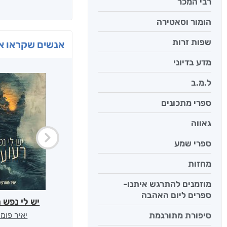
רבי המכר
הומור וסאטירה
שפות זרות
אנשים שקראו את
מדע בדיוני
ל.מ.ב
ספרי מתכונים
גאווה
ספרי שמע
מחזות
מוזמנים להתרגש איתנו-
ספרים ליום האהבה
יש לי נפש 
סיפורת מתורגמת
יאיר פומ