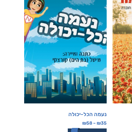
נעמה הכל-יכולה
₪
58
–
₪
35