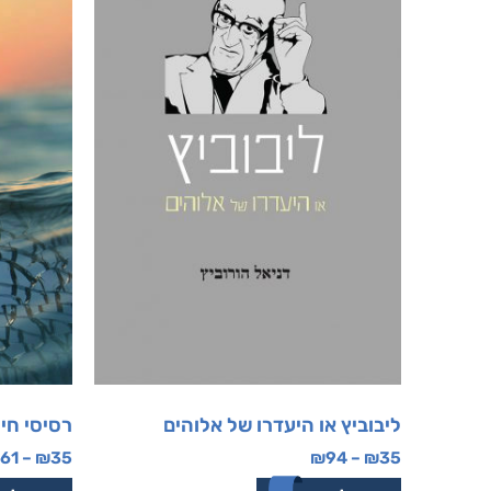
ליבוביץ או היעדרו של אלוהים
רסיסי חיי
61
–
₪
35
₪
94
–
₪
35