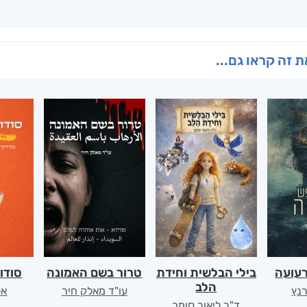
 זה קראו גם...
רעועה
בילי הבלשית וחידת
טרור בשם האמונה
סודו
הלב
רנץ
עו"ד מאלק חיר
אל
ד"ר ליאור סומך