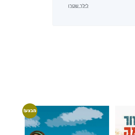
לילך שטרן
מבצע!