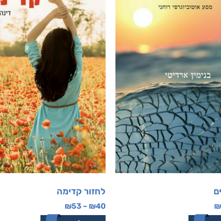
ם
לחזור קדימה
₪
53
–
₪
40
₪