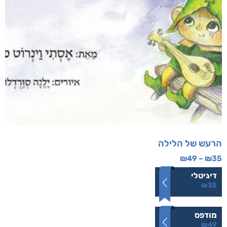
הרעש של הלילה
₪
49
–
₪
35
דיגיטלי
₪
35
מודפס
₪
49