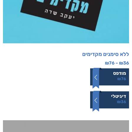
ללא סימנים מקדימים
₪
76
–
₪
36
מודפס
₪
76
דיגיטלי
₪
36