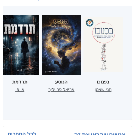
בפנוכו
הנוסע
תרדמת
חני שאטן
אריאל פרויליך
א. פ.
לכל הספרים
אנשים שקראו את זה