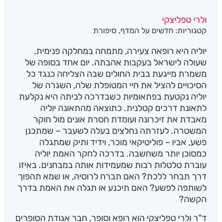
ולרי טפליצקי
קטגוריות:
חדשים על המדף
,
סיפורת
יוליה היא רופאה צעירה, מתמחה במחלקה פנימית,
שעולה לישראל בעקבות אהבתה. יום אחד בסופה של
משמרת מייגעת בבית החולים שבה הצליחה כנגד כל
הסיכויים להציל את חיי המטופלת שלה, השגרה של
יוליה נקטעת בפתאומיות כשבדרכה לביתה היא נקלעת
לתאונת דרכים קטלנית. כתוצאה מהתאונה יוליה
מאבדת את זיכרונה ועומדת חסרת אונים מול חוקר
המשטרה. לעזרתה נחלצים בעלה לשעבר – שמתכנן
פשע, אביו – פוליטיקאי מוכר, וידיד ותיק שמתגלה
כמסוכן יותר משחשבה. בדרכה לחקר האמת יוליה
עוברת טלטלות רבות שמעמידות אותה במבחנים. באיזו
דרך תבחר ללכת? האם תברח לרוסיה, או שמא תהפוך
לשותפה לפשע? האם תיכנע או תגלה את האמת בדרך
הקשה?
ד"ר ולרי טפליצקי הוא רופא וסופר, חבר אגודת הסופרים