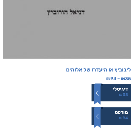
ליבוביץ או היעדרו של אלוהים
₪
94
–
₪
35
דיגיטלי
₪
35
מודפס
₪
94