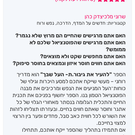
5
מדורגים
5.00
מתוך 5
שרוני מלכיצדק כהן
מבוסס על
קטגוריות:
חדשים על המדף
,
הדרכה
,
נפש ורוח
דירוגים של
לקוחות
האם אתם מרגישים שהחיים הם מרוץ שלא נגמר?
האם אתם מרגישים שהפוטנציאל שלכם לא
ממומש?
האם אתם מחפשים שקט ולא מוצאים?
האם אתם חווים חוסר איזון ונמצאים בחוסר סיפוק?
הספר
"להעיר את גיבור.ת- העל שבך"
הוא מדריך
רוחני – מעשי שייקח אתכם למסע היכרות וגילוי של
כוחות־העל המניעים את הנפש ומרכיבים את מבנה
הפוטנציאל הטמון בנו. הספר יחשוף בפניכם את תכנית
החיים והתכלית הגלומה בנסתר מאחורי הגלוי של כל
אתגר וחוסר שאתם חווים בחיים. ובעזרתו תצליחו לזהות
את השורש לכל חווית כאב סבל, פחדים ופער בין הרצוי
למצוי בחייכם.
אם תתמידו בתהליך שהספר ייקח אותכם, תתחילו