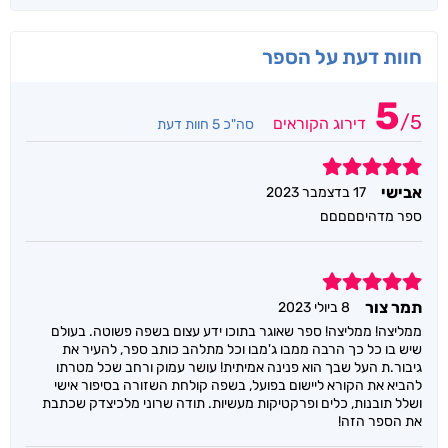
חוות דעת על הספר
5
/
5
דירוג הקוראים
סה"כ 5 חוות דעת
5
אבישי
17 בדצמבר 2023
ספר מדהיםםםםם
5
תמר צור
8 ביולי 2023
ממליצה! ממליצה! ספר שאוגר בתוכו ידע עצום בשפה פשוטה. בעולם
שיש בו כל כך הרבה ממבו ג'מבו וכל מתלהב כותב ספר, להעיר את
גיבור.ת העל שבך הוא פנינה אמיתית! עושר עמוק ורחב שכל מטרתו
להביא את הקורא ליישום בפועל, בשפה קולחת השזורה בסיפור אישי
ושלל תובנות, כלים ופרקטיקות מעשיות. תודה שרוני מלכיצדק שכתבת
את הספר הזה!