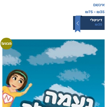
אינשם
₪
75
–
₪
35