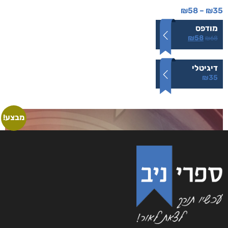
נעמה הכל-יכולה
₪
58
–
₪
35
מודפס
₪
58
₪
68