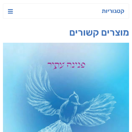
יש לי נפש רעועה
בילי הבלשית וחידת
טרור בשם האמונה
הלב
יאיר פומרנץ
עו"ד מאלק חיר
ד"ר ליאור סומך
חפש בחנות
אפליקציית ספריאפ
קטגוריות