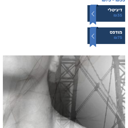
לעוף על כנפי החיים
₪
75
–
₪
35
דיגיטלי
₪
35