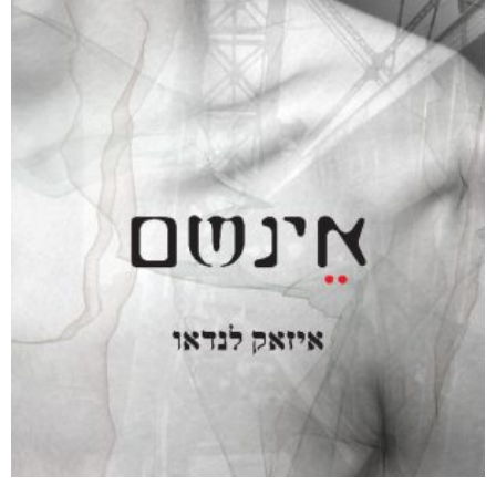
מודפס
₪
75