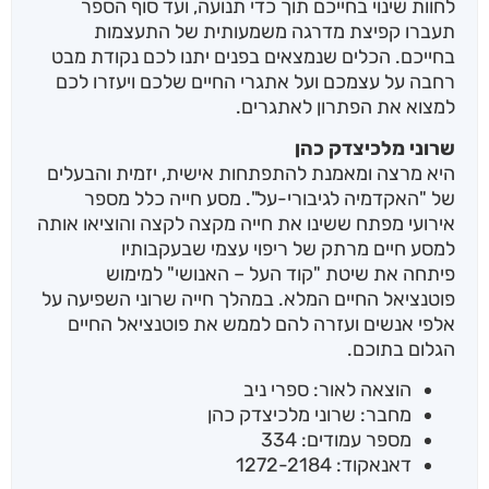
לחוות שינוי בחייכם תוך כדי תנועה, ועד סוף הספר
תעברו קפיצת מדרגה משמעותית של התעצמות
בחייכם. הכלים שנמצאים בפנים יתנו לכם נקודת מבט
רחבה על עצמכם ועל אתגרי החיים שלכם ויעזרו לכם
למצוא את הפתרון לאתגרים.
שרוני מלכיצדק כהן
היא מרצה ומאמנת להתפתחות אישית, יזמית והבעלים
של "האקדמיה לגיבורי-על". מסע חייה כלל מספר
אירועי מפתח ששינו את חייה מקצה לקצה והוציאו אותה
למסע חיים מרתק של ריפוי עצמי שבעקבותיו
פיתחה את שיטת "קוד העל – האנושי" למימוש
פוטנציאל החיים המלא. במהלך חייה שרוני השפיעה על
אלפי אנשים ועזרה להם לממש את פוטנציאל החיים
הגלום בתוכם.
הוצאה לאור: ספרי ניב
מחבר: שרוני מלכיצדק כהן
מספר עמודים: 334
דאנאקוד: 1272-2184