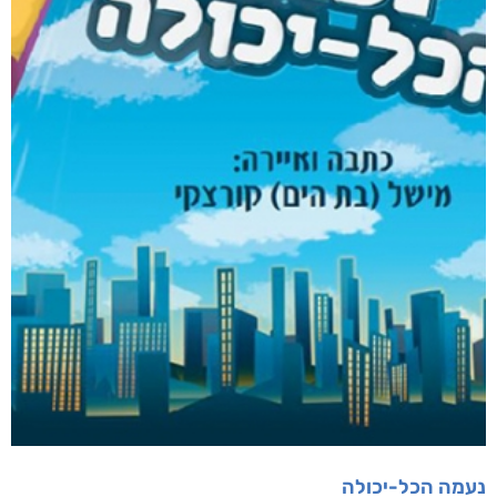
דיגיטלי
₪
35
מבצע!