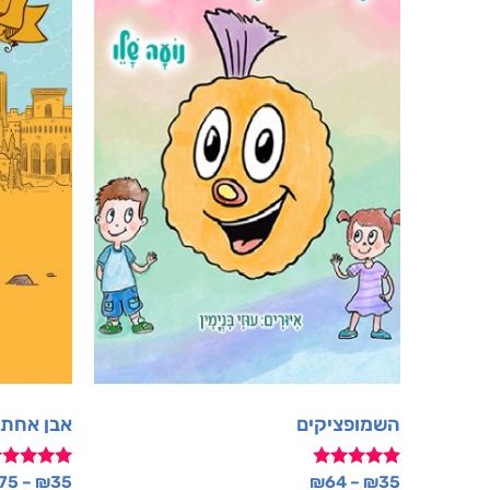
השמופציקים
אבן אחת 
דורג
דורג
75
–
₪
35
₪
64
–
₪
35