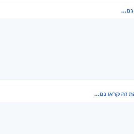
גם...
ו
הנוסע
תרדמת
האר
ן
אריאל פרויליך
א. פ.
דו