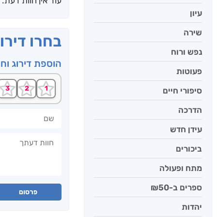
עוד אין חוות דעת.
עיון
שירה
בחרו דירו
נפש ורוח
הוספת דירוג וח
פעוטות
סיפורי חיים
הדרכה
שם
עידן חדש
חוות דעתך
ביכורים
מתח ופעולה
ספרים ב-₪50
פרסום
יהדות