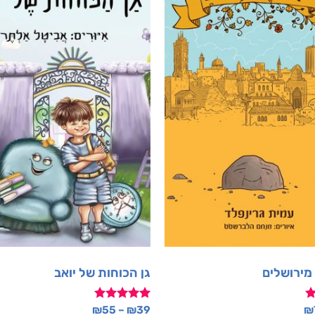
מירושלים
גן הכוחות של יואב
דורג
₪
55
–
₪
39
₪