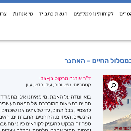
מרים
לקוחותינו ממליצים
הגשת כתב יד
מי אנחנו?
צרו
מסלול החיים – האתגר
ד"ר אורנה מרקוס בן-צבי
קטגוריות:
נפש ורוח
,
עידן חדש
,
עיון
בואו ונודה על האמת. מי מאיתנו אינו מתמודד,
החיים במציאות המורכבת של המאה העשרים 
להצטיין, בכל תחום, עד שלעתים אנו שוכחים
הרגשיים, הפיזיים, הרוחניים, החברתיים, האי
ספר זה מבקש להעניק לקוראים כיווני מחשב
עצמית, מתוך אהבה, סלחנות, וחמלה עצמית.