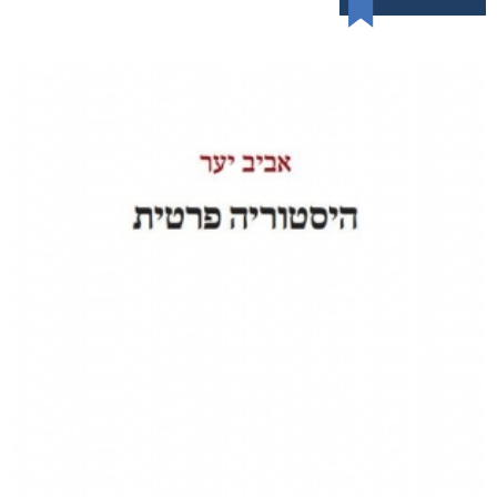
דמנציה: המדריך למטפלים באדם עם דמנציה (אלצהיימר)
₪
40
דיגיטלי
₪
40