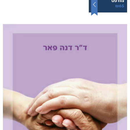
והים ביניהן
₪
65
–
₪
35
דיגיטלי
₪
35
מודפס
₪
65