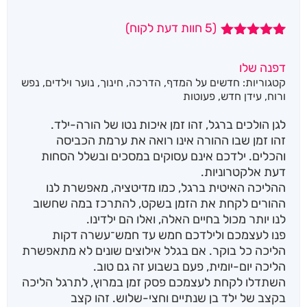
(
5
חוות דעת לקוח)
5
מדורגים
5.00
מתוך 5
דפנה שלו
מבוסס על
קטגוריות:
חדשים על המדף
,
הדרכה
,
חינוך
,
נוער וילדים
,
נפש
דירוגים של
לקוחות
ורוח
,
עידן חדש
,
פעוטות
לגן הולכים ברגל, זהו זמן איכות נטו של הורה-ילד.
זהו זמן שבו ההורה אינו רואה את ערמת הכביסה
והכלים. ילדכם אינם עסוקים במסכים ובשלל הסחות
דעת אלקטרוניות.
ההליכה האיטית ברגל, כמו מדיטציה, מאפשרת לנו
ההורים לקחת את הזמן בשקט, להתרכז במה שחשוב
לנו יותר מכול בחיים האלה, ואלו הם ילדינו.
פנו לעצמכם ולילדכם חמש עד חמש־עשרה דקות
הליכה כל בוקר. אם בגלל אילוצים שונים לא מתאפשרת
הליכה יום-יומית, פעם בשבוע זה גם טוב.
השתדלו לקחת לעצמכם פסק זמן במרוץ, לתרגל הליכה
בקצב של ילד בן שנתיים וחצי-שלוש. זהו קצב