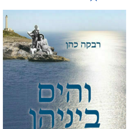
ליבוביץ או היעדרו של אלוהים
₪
94
–
₪
35
דיגיטלי
₪
35
מודפס
₪
94