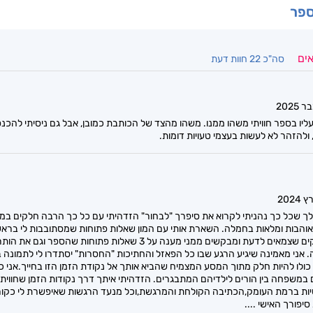
ספר
אים
סה"כ 22 חוות דעת
ו בספר חוויתי משהו ממנו. משהו מהצד של הכותבת כמובן, אבל גם ניסיתי להכנס
להזהר לא לעשות בעצמי טעויות דומות.
ר לך שכל כך נהניתי לקרוא את סיפרך "לבחור" הזדהיתי עם כל כך הרבה חלקים במ
ך אוהבות ומלאות בחמלה. השארת אותי עם המון שאלות פתוחות שמסתובבות לי בר
שנותרו בי עוד כמה חלקים שצמאים לדעת ומבקשים ממני מענה על 3 שא
אני מאמינה שיגיע הרגע שבו כל הפאזל והחתיכות "החסרות" יסתדרו לי לתמונה בר
כולו להיות חלק מתוך המסע המצמיח שהביא אותך אל נקודת הזמן הזו בחייך.אני 
משפחה בין הורים לילדיהם המתבגרים. הזדהיתי איתך דרך נקודות הזמן שחוויתי 
טיות ברמת העומק,הכתיבה הקולחת והמרגשת,וכל מנעד הרגשות שאיפשרת לי כקורא
יפורך האישי ....