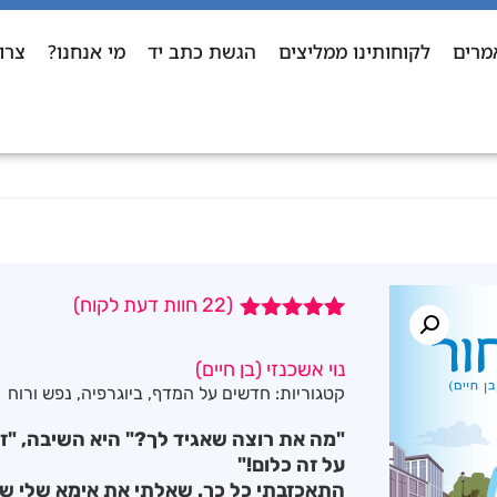
מרים
לקוחותינו ממליצים
הגשת כתב יד
מי אנחנו?
צרו
(
22
חוות דעת לקוח)
22
מדורגים
4.95
מתוך 5
נוי אשכנזי (בן חיים)
מבוסס על
קטגוריות:
חדשים על המדף
,
ביוגרפיה
,
נפש ורוח
דירוגים של
לקוחות
"מה את רוצה שאגיד לך?" היא השיבה, "זה 
על זה כלום!"
התאכזבתי כל כך. שאלתי את אימא שלי שא