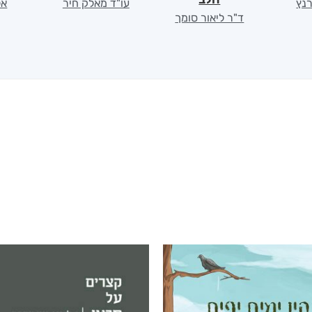
רנץ
עו"ד מאלק חיר
אל
ד"ר ליאור סומך