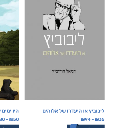
ליבוביץ או היעדרו של אלוהים
היו ימים 
80
–
₪
50
₪
94
–
₪
35