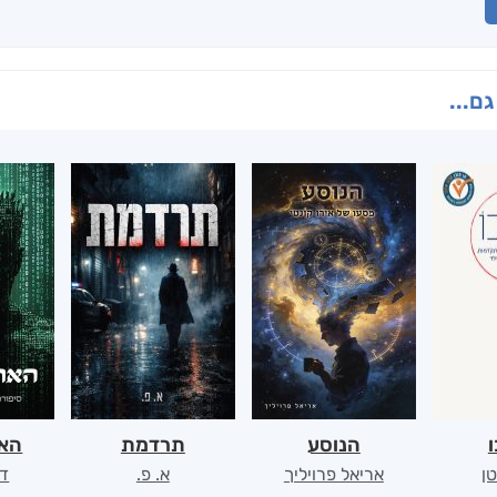
גם...
ו
הנוסע
תרדמת
האר
ן
אריאל פרויליך
א. פ.
דו