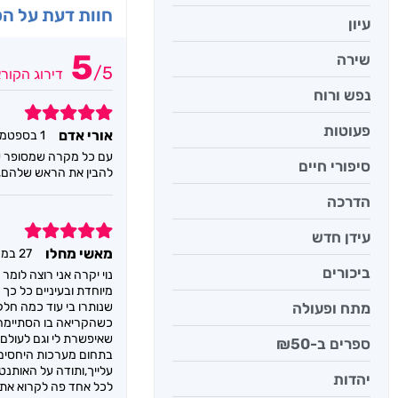
חוות דעת על ה
עיון
5
שירה
/
5
דירוג הקור
נפש ורוח
5
פעוטות
אורי אדם
1 בספטמבר 2025
עם כל מקרה שמסופר עלי
סיפורי חיים
להבין את הראש שלהם, ו
הדרכה
5
עידן חדש
מאשי מחלו
27 במרץ 2024
ביכורים
נוי יקרה אני רוצה לומ
מיוחדת ובעיניים כל כ
מתח ופעולה
כשהקריאה בו הסתיימה. 
שאיפשרת לי וגם לעולם 
ספרים ב-₪50
בתחום מערכות היחסים ב
עלייך,ותודה על האותנ
יהדות
לכל אחד פה לקרוא את ס