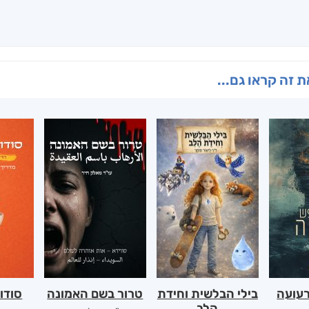
 זה קראו גם...
רעועה
בילי הבלשית וחידת
טרור בשם האמונה
סודו
הלב