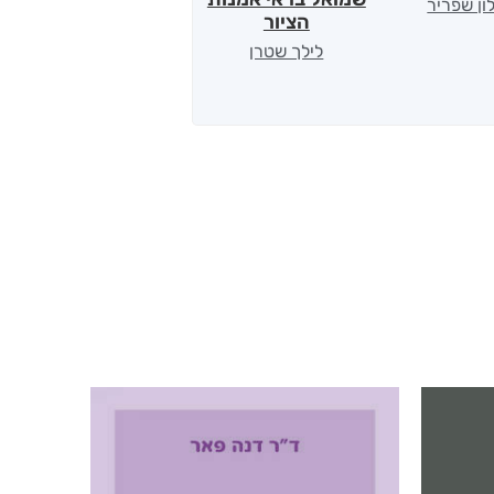
ון שפריר
ירדן כהן
הציור
לילך שטרן