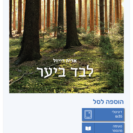
הוספה לסל
דיגיטלי
₪
35
טעימה
מהספר