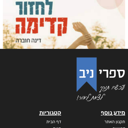
שדים ושלדים בארון הקודש
₪
65
–
₪
50
דיגיטלי
₪
50
מודפס
₪
65