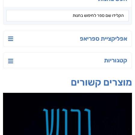
טעים לאכול בריא
ישראל-סין:
הסודות של ליבי
המשחק האסטרטגי
אפרת נבון
אורנה לוי אליהו
קאריס וויטי
חפש בחנות