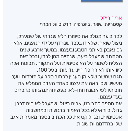
אריה רייזל
קטגוריות:
שואה
,
ביוגרפיה
,
חדשים על המדף
לבד ביער מגולל את סיפורו הלא שגרתי של שמערל,
ניצול שואה, שלא זו בלבד שנרדף על ידי הנאצים, אלא
גם נאבק באיתני הטבע ובעצמו. במשך ארבע שנים
הסתתר שמערל ביער, שנתיים מהן לבדו, ובכל זאת
הצליח לשמור על האופטימיות ועל התקווה. תכונות אלה
ליוו אותו לאורך כל חייו, עד מותו בגיל 100.
הגם שחשב שלא מן העניין לכתוב ספר על תולדותיו ועל
מעשיו, שכן ראה את עצמו כאחד האדם הממלא את
חובותיו לפי אמונתו ותו-לא, מעשיו והתנהגותו מדברים
בעד עצמם.
את הספר כתב בנו, אריה רייזל. שמערל לא היה דברן
גדול, בוודאי לא בכל האמור ברגשות ובמחשבות
אינטימיות, ובנו ליקט את כל הכתוב בספר מאִמרות אגב
שלו בהזדמנויות שונות.