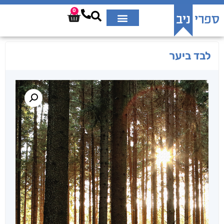
0
לבד ביער