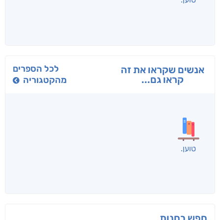
בפנוכו
הנוסע
תרדמת
חני שאטן
אריאל פרויליך
א. פ.
לכל הספרים
אנשים שקראו את זה
קראו גם...
מהקטגוריה