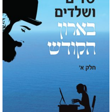
עבודה לא משחררת
₪
88
–
₪
40
דיגיטלי
₪
40
מודפס
₪
88