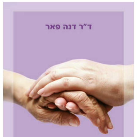
עמודי שלמה
₪
78
–
₪
35
דיגיטלי
₪
35
מודפס
₪
78