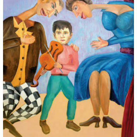
תופעות לוואי
₪
65
–
₪
40
דיגיטלי
₪
40
מודפס
₪
65