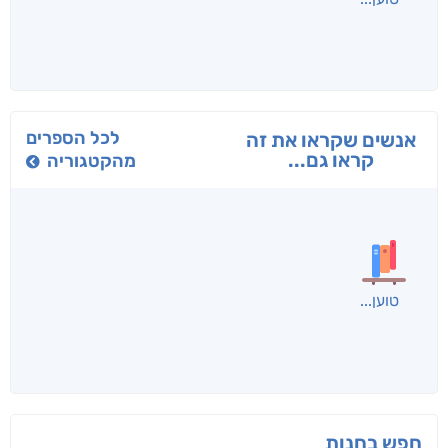
בפנוכו
הנוסע
תרדמת
חני שאטן
אריאל פרויליך
א. פ.
לכל הספרים
אנשים שקראו את זה
קראו גם...
מהקטגוריה