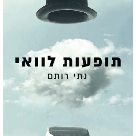
קצרים על סרטן
₪
68
–
₪
40
דיגיטלי
₪
40
מודפס
₪
68