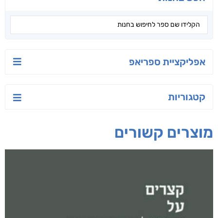
יש לי נפש רעועה
בילי הבלשית וחידת
טרור בשם האמונה
הלב
יאיר פומרנץ
עו"ד מאלק חיר
ד"ר ליאור סומך
חפש בחנות