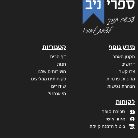
דמנציה: המדריך למטפלים באדם עם דמנציה (אלצהיימר)
₪
40
דיגיטלי
₪
40