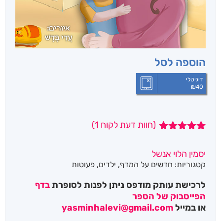
הוספה לסל
דיגיטלי
₪
40
(חוות דעת לקוח
1
)
1
מדורג
5.00
מתוך 5
יסמין הלוי אנשל
מבוסס על
קטגוריות:
חדשים על המדף
,
ילדים
,
פעוטות
דירוגים של
לקוחות
לרכישת עותק מודפס ניתן לפנות לסופרת
בדף
הפייסבוק של הספר
או במייל
yasminhalevi@gmail.com