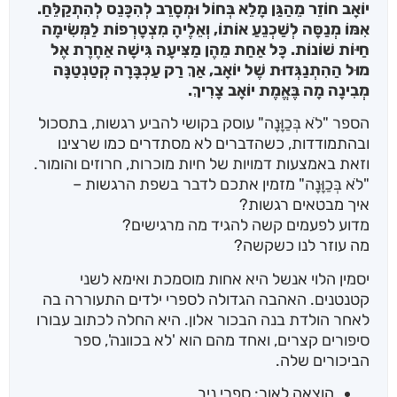
יוֹאָב חוֹזֵר מֵהַגַּן מָלֵא בְּחוֹל וּמְסָרֵב לְהִכָּנֵס לְהִתְקַלֵּחַ.
אִמּוֹ מְנַסָּה לְשַׁכְנֵעַ אוֹתוֹ, וְאֵלֶיהָ מִצְטָרְפוֹת לַמְּשִׂימָה
חַיּוֹת שׁוֹנוֹת. כָּל אַחַת מֵהֶן מַצִּיעָה גִּישָׁה אַחֶרֶת אֶל
מוּל הַהִתְנַגְּדוּת שֶׁל יוֹאָב, אַךְ רַק עַכְבָּרָה קְטַנְטַנָּה
מְבִינָה מָה בֶּאֱמֶת יוֹאָב צָרִיךְ.
הספר "לֹא בְּכַוָּנָה" עוסק בקושי להביע רגשות, בתסכול
ובהתמודדות, כשהדברים לא מסתדרים כמו שרצינו
וזאת באמצעות דמויות של חיות מוכרות, חרוזים והומור.
"לֹא בְּכַוָּנָה" מזמין אתכם לדבר בשפת הרגשות –
איך מבטאים רגשות?
מדוע לפעמים קשה להגיד מה מרגישים?
מה עוזר לנו כשקשה?
יסמין הלוי אנשל היא אחות מוסמכת ואימא לשני
קטנטנים. האהבה הגדולה לספרי ילדים התעוררה בה
לאחר הולדת בנה הבכור אלון. היא החלה לכתוב עבורו
סיפורים קצרים, ואחד מהם הוא 'לא בכוונה', ספר
הביכורים שלה.
הוצאה לאור: ספרי ניב