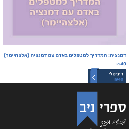
דמנציה: המדריך למטפלים באדם עם דמנציה (אלצהיימר)
₪
40
דיגיטלי
₪
40