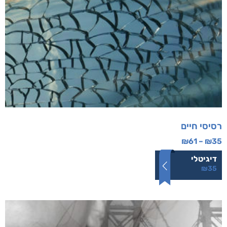
רסיסי חיים
₪
61
–
₪
35
דיגיטלי
₪
35