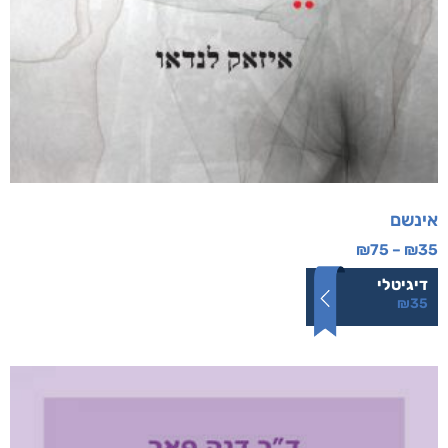
אינשם
₪
75
–
₪
35
דיגיטלי
₪
35