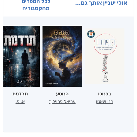
לכל הספרים
אולי יעניין אותך גם...
מהקטגוריה
בפנוכו
הנוסע
תרדמת
חני שאטן
אריאל פרויליך
א. פ.