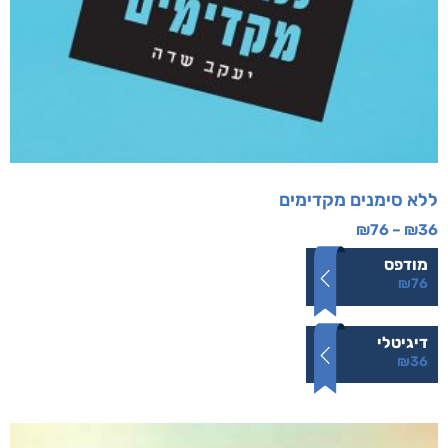
ללא סימנים מקדימים
₪
76
–
₪
36
מודפס
₪
76
דיגיטלי
₪
36