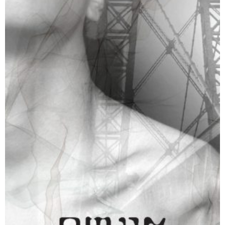
והים ביניהן
₪
65
–
₪
35
דיגיטלי
₪
35
מודפס
₪
65