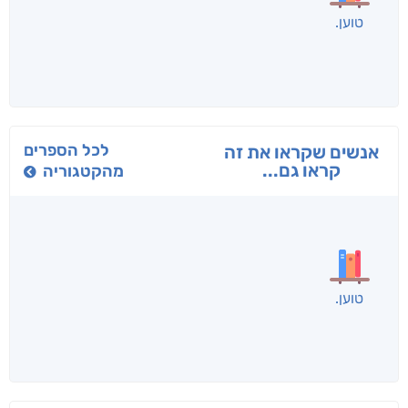
בפנוכו
הנוסע
תרדמת
חני שאטן
אריאל פרויליך
א. פ.
לכל הספרים
אנשים שקראו את זה
קראו גם...
מהקטגוריה