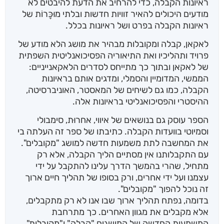
ראיונות הקבלה, כדי להרחיב את הדעת להיבטים לא
מודעים היכולים להאיר זוויות חדשות ובלתי מוּכָּרוֹת של
ראיונות הקבלה בפרט ושל ראיונות בכלל.
לאקאן, קבלה ומקובלות מבהיר את מושג הלא מודע של
פרויד ותהליכיו ואת התיאוריה הפסיכואנליטית השפתית
של לאקאן ובתוך כך מתייחס לסדרים הלאקאנייניים:
הממשי, המדומיין והסמלי, ומדגים אותם בראיונות
הקבלה, כמו גם לשיחים של המאסטר, האוניברסיטה,
ההיסטרי והפסיכואנליטי בראיונות אלה.
הספר עוסק גם בנושאים של איווי, אחרוּת, סימבולי
וסמיוטי בוועדות הקבלה. כתיבתו של ספר זה העלתה בי
את המחשבה לתת משמעות חדשה למושג "מקובלים".
עם התקבלותנו אין מסתיים הליך הקבלה, אלא רק
מתחיל, שהרי בהמשך הדרך עלינו להתקבל על ידי
עצמנו ועל ידי אחרים, ורק בסופו של תהליך חיים ארוך
זה נוכל להפוך "מקובלים".
בדומה, נפתח תהליך ארוך שבו אנו לא רק מתקבלים,
אלא מקבלים את מגוון האחרים. כך מתרחבת
המשמעות החדשה של המושגים "קבלה" ו"מקובלות".