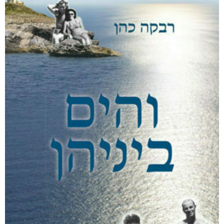
הרעש של הלילה
₪
49
–
₪
35
דיגיטלי
₪
35
מודפס
₪
49