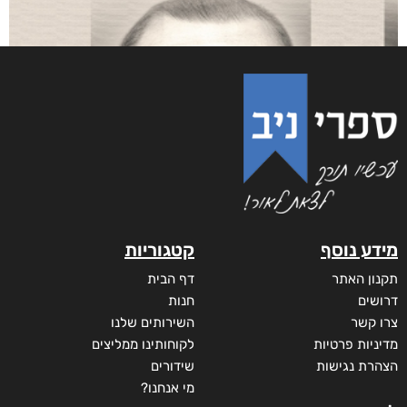
אינשם
₪
75
–
₪
35
דיגיטלי
₪
35