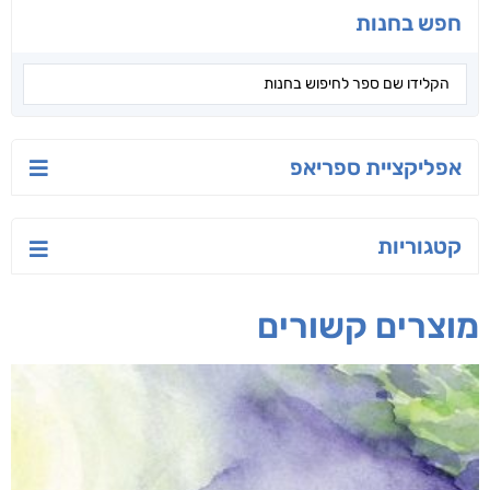
טעים לאכול בריא
ישראל-סין:
הסודות של ליבי
המשחק האסטרטגי
אפרת נבון
אורנה לוי אליהו
קאריס וויטי
חפש בחנות