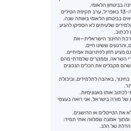
א' אף הייתה שותפה במבצע שהתרחש בליל ה-13 באפריל, ערב תקיפת הטילים
אים בביטחון הלאומי באותה שנה.
איבדתי תלמידים שלעיתים לא הספיקו להגיע
רכת החינוך הישראלית—את
 והרגעים ששינו חיים.
מציע חזון לפתרונות אמיתיים.
רי השראה, וממקרים שלמדתי מהם
כשהם מקבלים את הכלים הנכונים
ינוך, באהבה לתלמידים, וביכולת
תר.
 לכתוב אותו באנונימיות.
של מורה בישראל, אני רואה בעצמי
א את הטייטלים או ההישגים.
מתוך אמונה שמלווה אותי תמיד:
הדלת של הלב.