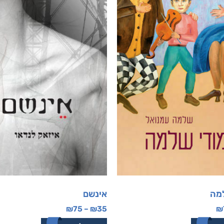
מה
אינשם
₪
75
–
₪
35
₪