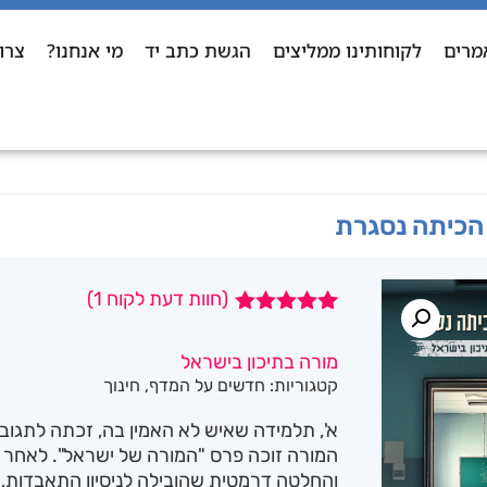
מרים
לקוחותינו ממליצים
הגשת כתב יד
מי אנחנו?
צרו
הכיתה נסגרת
(חוות דעת לקוח
1
)
1
מדורג
5.00
מתוך 5
מורה בתיכון בישראל
מבוסס על
קטגוריות:
חדשים על המדף
,
חינוך
דירוגים של
לקוחות
א', תלמידה שאיש לא האמין בה, זכתה לתג
המורה זוכה פרס "המורה של ישראל". לאחר 
והחלטה דרמטית שהובילה לניסיון התאבדות,