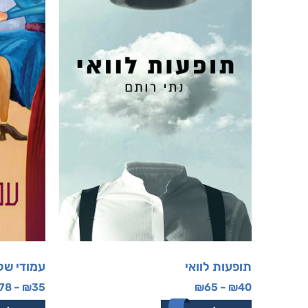
תופעות לוואי
עמודי של
78
–
₪
35
₪
65
–
₪
40