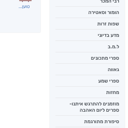
רבי המכר
הומור וסאטירה
אנשים שקראו את
שפות זרות
מדע בדיוני
ל.מ.ב
ספרי מתכונים
גאווה
ספרי שמע
מחזות
מוזמנים להתרגש איתנו-
ספרים ליום האהבה
רחוק מן 
תמר אד
סיפורת מתורגמת