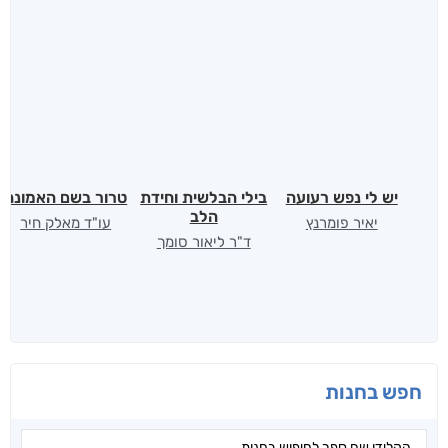
לכל הספרים
אנשים שקראו את זה
קראו גם...
מהקטגוריה
יש לי נפש רעועה
בילי הבלשית וחידת
טרור בשם האמונה
הלב
יאיר פומרנץ
עו"ד מאלק חיר
ד"ר ליאור סומך