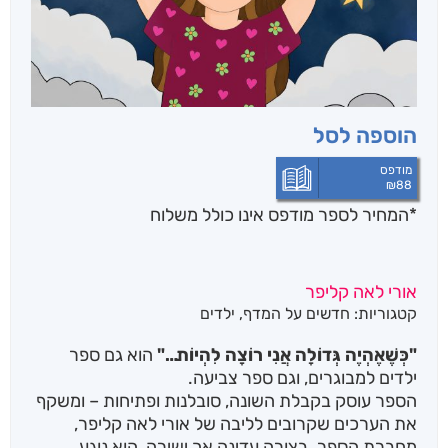
הוספה לסל
מודפס
₪
88
*המחיר לספר מודפס אינו כולל משלוח
אורי לאה קליפר
קטגוריות:
חדשים על המדף
,
ילדים
"כְּשֶׁאֶהְיֶה גְּדוֹלָה אֲנִי רוֹצָה לִהְיוֹת…"
הוא גם ספר
ילדים למבוגרים, וגם ספר צביעה.
הספר עוסק בקבלת השונה, סובלנות ופתיחות – ומשקף
את הערכים שקרובים לליבה של אורי לאה קליפר,
מחברת הספר. בצורה עדינה אך ישירה, הוא נוגע