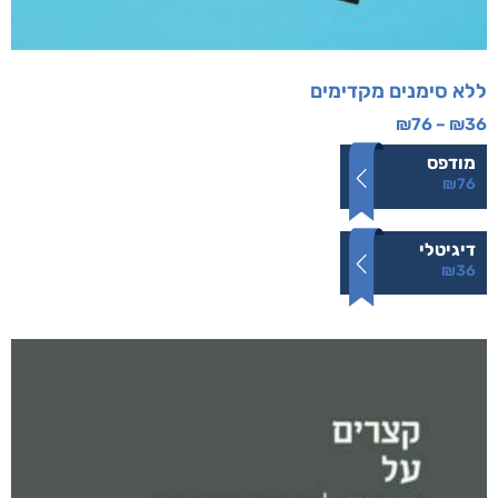
ללא סימנים מקדימים
₪
76
–
₪
36
מודפס
₪
76
דיגיטלי
₪
36