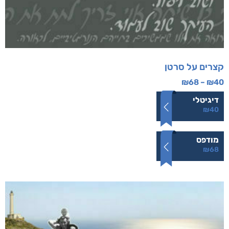
קצרים על סרטן
₪
68
–
₪
40
דיגיטלי
₪
40
מודפס