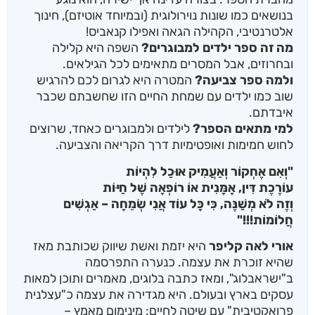
בנושאים כמו שונות נוירולוגית (ובמיוחד אוטיזם), חינוך
אלטרנטיבי, הקהילה הגאה ואפילו קנאביס!
מה זה ספר ילדים למבוגרים?
השפה היא קלילה
ובחרוזים, אבל המסרים מתאימים לכל הגילאים.
ולמה ספר צביעה?
המטרה היא לגרום לכם להרגיש
שוב כמו ילדים עם שמחת החיים הזו שחשבתם שכבר
איבדתם.
למי מתאים הספר?
לילדים ולמבוגרים כאחד, שרוצים
לחוש חמימות ואופטימיות דרך הקריאה והצביעה.
"וְאִם אֶחְקוֹר וְאַעֲמִיק אוּכַל לִהְיוֹת
עוֹרֶכֶת דִּין, אָמָּנִית אוֹ רוֹפְאָה שֶׁל חַיּוֹת
וְזֶה לֹא מְשַׁנֶּה, כִּי כָּל עוֹד אֲנִי שְׂמֵחָה – אַגְשִׁים
חֲלוֹמוֹת!!!"
אורי לאה קליפר
היא יזמת ואשת שיווק שכותבת מאז
שהיא זוכרת את עצמה. כנערה התפרסמה
ב"ישראבלוג", ומאז כתבה בלוגים, מאמרים ותוכן למאות
עסקים בארץ ובעולם. היא מגדירה את עצמה כ"עצלנית
פרואקטיבית" עם שיטה לחיים: מינימום מאמץ –