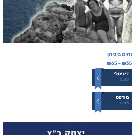
והים ביניהן
₪
65
–
₪
35
דיגיטלי
₪
35