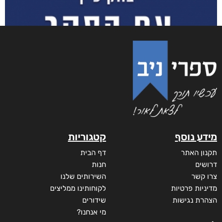
מודפס
₪
65