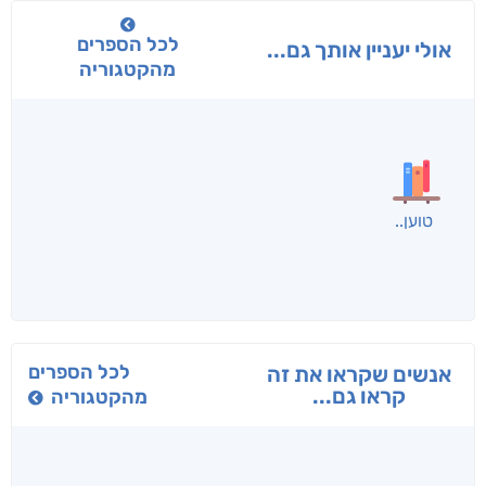
לכל הספרים
אולי יעניין אותך גם...
מהקטגוריה
בפנוכו
הנוסע
תרדמת
חני שאטן
אריאל פרויליך
א. פ.