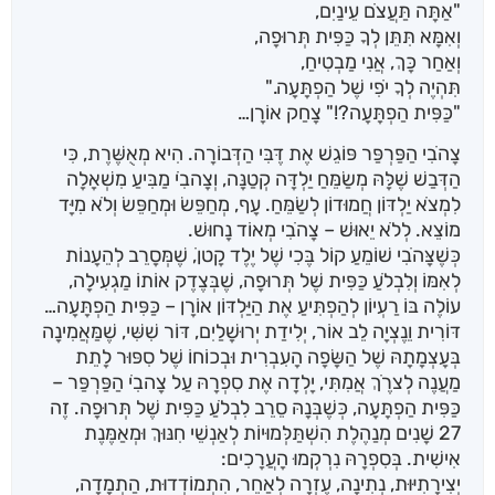
"אַתָּה תַּעֲצֹם עֵינַיִם,
וְאִמָּא תִּתֵּן לְךָ כַּפִּית תְּרוּפָה,
וְאַחַר כָּךְ, אֲנִי מַבְטִיחַ,
תִּהְיֶה לְךָ יֹפִי שֶׁל הַפְתָּעָה."
"כַּפִּית הַפְתָּעָה?!" צָחַק אוֹרָן…
צָהֹבִי הַפַּרְפַּר פּוֹגֵשׁ אֶת דֶּבִּי הַדְּבוֹרָה. הִיא מְאֻשֶּׁרֶת, כִּי
הַדְּבַשׁ שֶׁלָּהּ מְשַׂמֵּחַ יַלְדָּה קְטַנָּה, וְצָהבִֹי מַבִּיעַ מִשְׁאָלָה
לִמְצֹא יַלְדּוֹן חֲמוּדוֹן לְשַׂמֵּחַ. עָף, מְחַפֵּשׂ וּמְחַפֵּשׂ וְלֹא מִיָּד
מוֹצֵא. לְלֹא יֵאוּשׁ – צָהֹבִי מְאוֹד נָחוּשׁ.
כְּשֶׁצָּהֹבִי שׁוֹמֵעַ קוֹל בֶּכִי שֶׁל יֶלֶד קָטןֹ, שֶׁמְּסָרֵב לְהֵעָנוֹת
לְאִמּוֹ וְלִבְלֹעַ כַּפִּית שֶׁל תְּרוּפָה, שֶׁבְּצֶדֶק אוֹתוֹ מַגְעִילָה,
עוֹלֶה בּוֹ רַעְיוֹן לְהַפְתִּיעַ אֶת הַיַּלְדּוֹן אוֹרָן – כַּפִּית הַפְתָּעָה…
דּוֹרִית וֵנֶצְיָה לֵב אוֹר, יְלִידַת יְרוּשָׁלַיִם, דּוֹר שִׁשִּׁי, שֶׁמַּאֲמִינָה
בְּעָצְמָתָהּ שֶׁל הַשָּׂפָה הָעִבְרִית וּבְכוֹחוֹ שֶׁל סִפּוּר לָתֵת
מַעֲנֶה לְצרֶֹךְ אֲמִתִּי, יָלְדָה אֶת סִפְרָהּ עַל צָהבִֹי הַפַּרְפַּר –
כַּפִּית הַפְתָּעָה, כְּשֶׁבְּנָהּ סֵרֵב לִבְלֹעַ כַּפִּית שֶׁל תְּרוּפָה. זֶה
27 שָׁנִים מְנַהֶלֶת הִשְׁתַּלְּמוּיוֹת לְאַנְשֵׁי חִנּוּךְ וּמְאַמֶּנֶת
אִישִׁית. בְּסִפְרָהּ נִרְקְמוּ הָעֲרָכִים:
יְצִירָתִיּוּת, נְתִינָה, עֶזְרָה לְאַחֵר, הִתְמוֹדְדוּת, הַתְמָדָה,