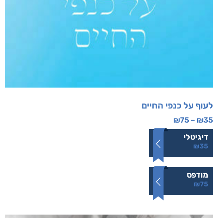
לעוף על כנפי החיים
₪
75
–
₪
35
דיגיטלי
₪
35
מודפס
₪
75