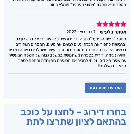
הספר והיא הופכת "צהובי הפרפר" מומלץ בחום
5
אסתר בלעיש
7 בפברואר 2023
הספר "כפית הפתעה"כתבה דורית ונצייה לב- אור. נכתב בכשרון רב
וברגישות להפוך את הבלתי נעים לנעים ואף טעים. המסרים השזורים
בסיפור של עזרה לחבר התמודדות ופתרון בעיות משתלבים בצורה חיובית
וחוויה נעימה. דורית בספרה משתמשת במשלב גבוה של השפה המעשיר
את שפת הילדים. זכיתי להכיר את הסופרת המיוחדת ומחכה לספר
הבא... בהצלחה!!
הצג עוד חוות דעת
בחרו דירוג – לחצו על כוכב
בהתאם לציון שתרצו לתת