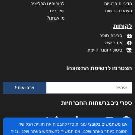
מדיניות פרטיות
לקוחותינו ממליצים
הצהרת נגישות
שידורים
מי אנחנו?
לקוחות
סביבת סופר
איזור אישי
ביטול הזמנה קיימת
הצטרפו לרשימת התפוצה!
צרפו אותי!
זוהרה
ספרי ניב ברשתות החברתיות
₪
73
–
₪
32
דיגיטלי
₪
32
₪
40
אנו משתמשים בקובצי עוגיות כדי להבטיח את חוויית הגלישה
הטובה ביותר באתר שלנו. אם תמשיך להשתמש באתר שלנו, נניח