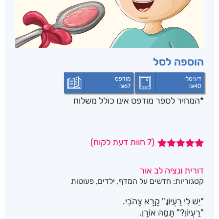
הוספה לסל
דיגיטלי
מודפס
₪
67
₪
40
*המחיר לספר מודפס אינו כולל משלוח
(
7
חוות דעת לקוח)
7
מדורגים
5.00
מתוך 5
דורית ונציה לב אור
מבוסס על
קטגוריות:
חדשים על המדף
,
ילדים
,
פעוטות
דירוגים של
לקוחות
"יֵשׁ לִי רַעְיוֹן," קָרָא צָהֹבִי.
"רַעְיוֹן?" תָּמַהּ אוֹרָן.