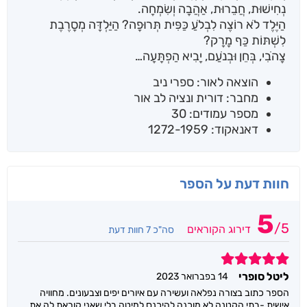
נְחִישׁוּת, חֲבֵרוּת, אַהֲבָה וְשִׂמְחָה.
הַיֶּלֶד לֹא רוֹצֶה לִבְלֹעַ כַּפִּית תְּרוּפָה? הַיַּלְדָּה מְסָרֶבֶת
לִשְׁתּוֹת כַּף מָרָק?
צָהֹבִי, בְּחֵן וּבְנֹעַם, יָבִיא הַפְתָּעָה…
הוצאה לאור: ספרי ניב
מחבר: דורית ונציה לב אור
מספר עמודים: 30
דאנאקוד: 1272-1959
חוות דעת על הספר
5
/
5
דירוג הקוראים
סה"כ 7 חוות דעת
5
ליטל סופרי
14 בפברואר 2023
הספר כתוב בצורה נפלאה ועשירה עם איורים יפים וצבעונים. מחוויה
אישית -בתי הקטנה לא מוכנה להיכנס למיטה בלי שאני קוראת לה את