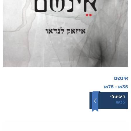
אינשם
₪
75
–
₪
35
דיגיטלי
₪
35