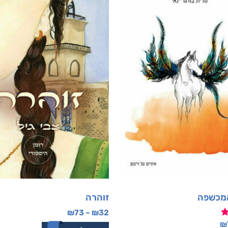
מכשפה
זוהרה
₪
73
–
₪
32
₪