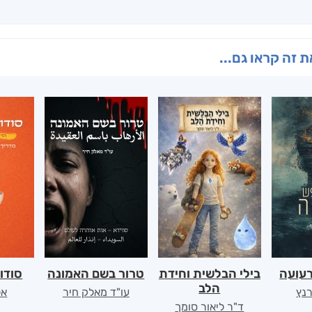
 זה קראו גם...
רעועה
בילי הבלשית וחידת
טרור בשם האמונה
סודו
הלב
רנץ
עו"ד מאלק חיר
אל
ד"ר ליאור סומך