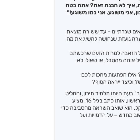
צח, איך לא הבנת זאת? אתה בטח
, אני משוגע. אני כמו משוגע!"
אים שגרתיים – עד ששירה מוצאת
ערה נועזת שנחושה להשיג את מה
ל הזאבה למרות הזעם שרכשתם
 אותה מהסבל, או שאולי לא
ת? אילו הפתעות מחכות לכם
 וכיצד ייראה הסוף?
בעת היותו תלמיד תיכון, והחליט
לשתף את יצירותיו עם הציבור הרחב. ספרו הראשון, אותו כתב בגיל 16, מציע
קל. הוא שואב השראה מהסביבה כדי
ב מחדש – על הדמויות ועל