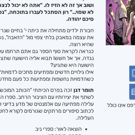
ושוב אך זה לא הזיז לו. "אתה לא יכול לנ
לא שפוי…" רון הסתכל לעברו בתוכחה, "נכון
סיכם יהודה.
חבורת ילדים מתחילה את כיתה י' בחיים שנר
את עצמה במאבק בלתי צפוי מול "הזאבה", נ
שהיא רוצה.
כנראה לקראת סוף הספר גם אתם תרחמו ע
נגדה, אך אל חשש! תבוא אליה הישועה שתציל
הישועה היא שתגיע?
אילו גילויים חדשים ומפתיעים מחכים לדמויו
כשהדמויות נחשפות ומפתיעות כל פעם מחדש?
תומר דגן
זכה בפרס הכיתתי "הכותב המוכשר" 
עלילה מפתיעה עם אלמנטים של מדע בדיוני 
ס אינו כולל
לכתוב סיפורים מרתקים שגורמים לקורא לחשו
העלילה.
הוצאה לאור: ספרי ניב