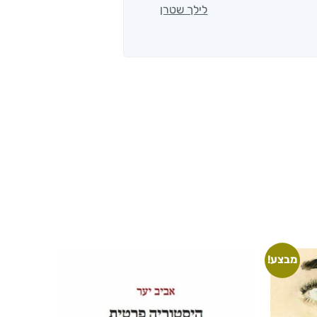
לילך שטרן
מבצע!