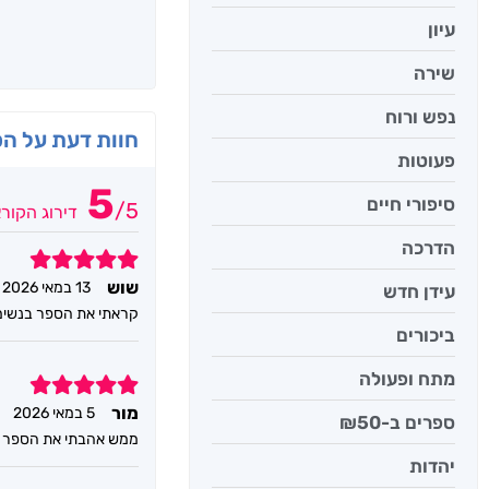
עיון
שירה
נפש ורוח
חוות דעת על ה
פעוטות
5
סיפורי חיים
/
5
דירוג הקור
הדרכה
5
שוש
13 במאי 2026
עידן חדש
קראתי את הספר בנשימה
ביכורים
מתח ופעולה
5
מור
5 במאי 2026
ספרים ב-₪50
ממש אהבתי את הספר
יהדות