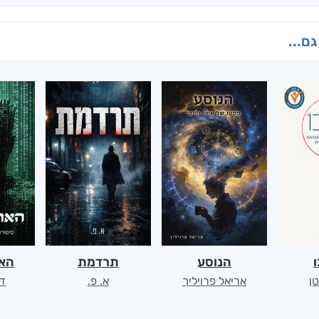
גם...
ו
הנוסע
תרדמת
האר
ן
אריאל פרויליך
א. פ.
דו