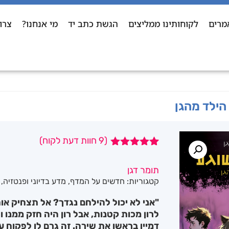
מרים
לקוחותינו ממליצים
הגשת כתב יד
מי אנחנו?
צרו
הילד מהגן
(
9
חוות דעת לקוח)
9
מדורגים
5.00
מתוך 5
תומר דגן
מבוסס על
קטגוריות:
חדשים על המדף
,
מדע בדיוני ופנטזיה
,
דירוגים של
לקוחות
"אני לא יכול להילחם נגדך? אל תצחיק אותי
לרון מכות קטנות, אבל רון היה חזק ממנו ו
דמיין בראשו את שירה. זה גרם לו לפקוח עי