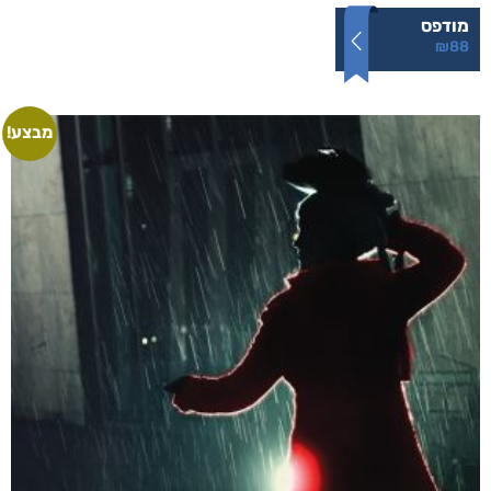
עבודה לא משחררת
₪
88
–
₪
40
דיגיטלי
₪
40
מודפס
₪
88