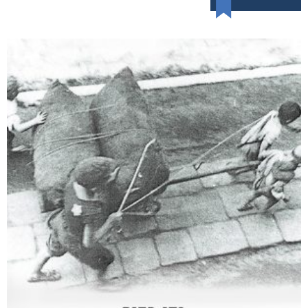
ללא סימנים מקדימים
₪
76
–
₪
36
מודפס
₪
76
דיגיטלי
₪
36