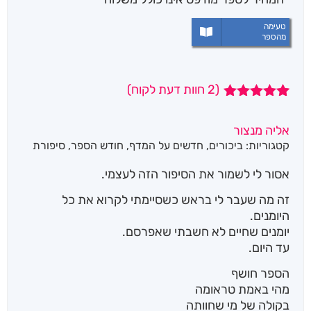
טעימה
מהספר
(
2
חוות דעת לקוח)
2
מדורגים
5.00
מתוך 5
אליה מנצור
מבוסס על
קטגוריות:
ביכורים
,
חדשים על המדף
,
חודש הספר
,
סיפורת
דירוגים של
לקוחות
אסור לי לשמור את הסיפור הזה לעצמי.
זה מה שעבר לי בראש כשסיימתי לקרוא את כל
היומנים.
יומנים שחיים לא חשבתי שאפרסם.
עד היום.
הספר חושף
מהי באמת טראומה
בקולה של מי שחוותה