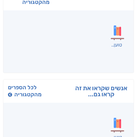
מהקטגוריה
בפנוכו
הנוסע
תרדמת
חני שאטן
אריאל פרויליך
א. פ.