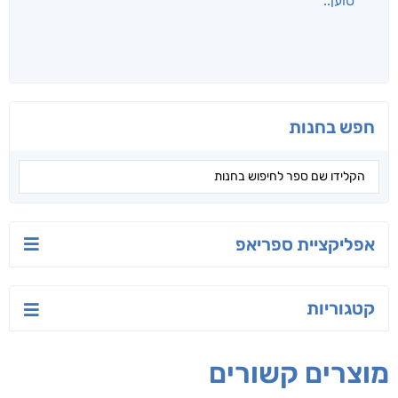
לכל הספרים
אנשים שקראו את זה
קראו גם...
מהקטגוריה
יש לי נפש רעועה
בילי הבלשית וחידת
טרור בשם האמונה
הלב
יאיר פומרנץ
עו"ד מאלק חיר
ד"ר ליאור סומך