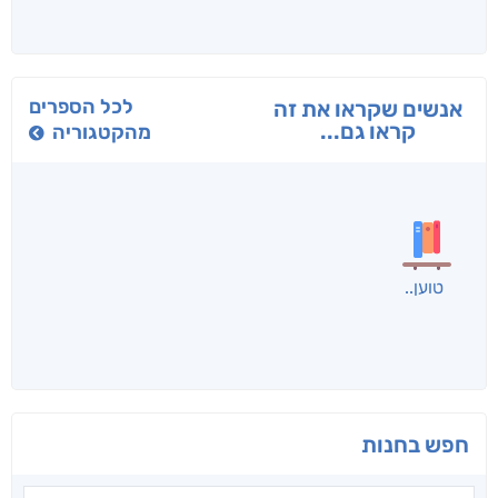
בפנוכו
הנוסע
תרדמת
חני שאטן
אריאל פרויליך
א. פ.
לכל הספרים
אנשים שקראו את זה
קראו גם...
מהקטגוריה