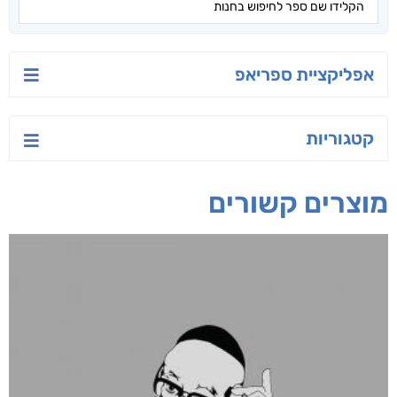
החוכמה שבתוכך
המעיל שפחד
לאן הולכים
מהגשם
החיילים?
אסתר ברנע
איליה ביריוקוב
חפש בחנות
אפליקציית ספריאפ