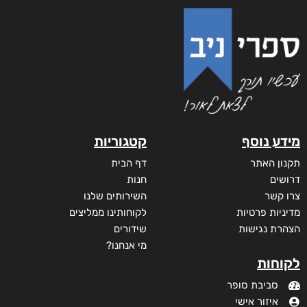
שדים ושלדים בארון הקודש
₪
65
–
₪
50
דיגיטלי
₪
50
מודפס
₪
65