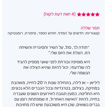
(
4
חוות דעת לקוח)
4
מדורגים
5.00
מתוך 5
תמר שללה
מבוסס על
קטגוריות:
חדשים על המדף
,
חודש הספר
,
סיפורת
,
רומנטיקה
דירוגים של
לקוחות
״תודה לך, סת', על השיר והסיגריה והשיחה
הזו. הצלת את היום שלי."
היא מוסיפה ובורחת לפני שאני מספיק להגיד
לה שלדעתי, יכול להיות שהיא הצילה את
הנשמה שלי.
ליליאן – או לילה, בתחילת שנות ה־20 לחייה, מאוהבת
במוזיקה, בצילום, בטרגדיות ובכל הגברים הלא נכונים:
היא החליטה, כמעין תגובה לאירועים השונים שעברה
בחייה, להיות 'האישה האחרת', זו שמפתחת רומן עם
גברים נשואים, שכן היא משוכנעת שיש לה מחויבות