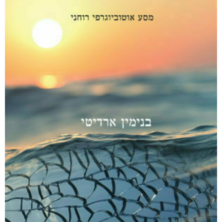
₪
94
–
₪
35
דיגיטלי
₪
35
מודפס
₪
94