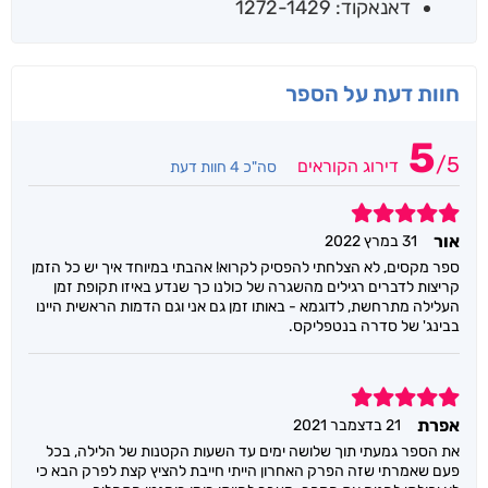
דאנאקוד: 1272-1429
חוות דעת על הספר
5
/
5
דירוג הקוראים
סה"כ 4 חוות דעת
5
אור
31 במרץ 2022
ספר מקסים, לא הצלחתי להפסיק לקרוא! אהבתי במיוחד איך יש כל הזמן
קריצות לדברים רגילים מהשגרה של כולנו כך שנדע באיזו תקופת זמן
העלילה מתרחשת, לדוגמא - באותו זמן גם אני וגם הדמות הראשית היינו
בבינג' של סדרה בנטפליקס.
5
אפרת
21 בדצמבר 2021
את הספר גמעתי תוך שלושה ימים עד השעות הקטנות של הלילה, בכל
פעם שאמרתי שזה הפרק האחרון הייתי חייבת להציץ קצת לפרק הבא כי