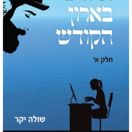
רסיסי חיים
₪
61
–
₪
35
דיגיטלי
₪
35