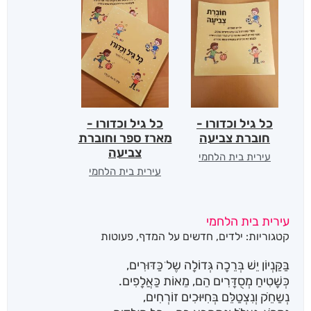
כל גיל וכדורו -
כל גיל וכדורו -
חוברת צביעה
מארז ספר וחוברת
צביעה
עירית בית הלחמי
עירית בית הלחמי
עירית בית הלחמי
קטגוריות:
ילדים
,
חדשים על המדף
,
פעוטות
בַּקַּנְיוֹן יֵשׁ בְּרֵכָה גְּדוֹלָה שֶלׁ כַּדּוּרִים,
כְּשָׁטִיחַ מְסֻדָּרִים הֵם, מֵאוֹת כַּאֲלָפִים.
נְשַחֵֹק וְנִצְטַלֵּם בְּחִיּוּכִים זוֹרְחִים,