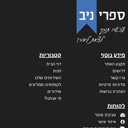
אינשם
₪
75
–
₪
35
דיגיטלי
₪
35
מבצע!