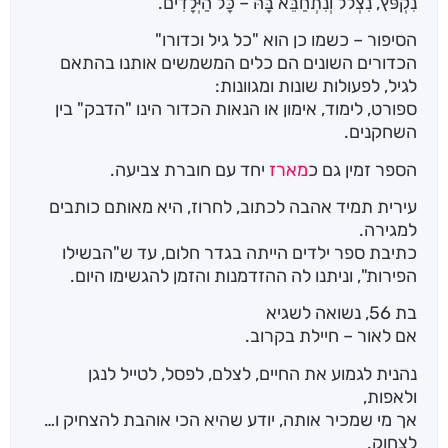
נִקְפֹּץ, נִצְלֹל וְנִתְחַבֵּא בָּהּ – כָּל הַיְּלָדִים.
הסיפור – כשמו כן הוא "כל גיל וכדורו"
הכדורים השונים הם כלים המשמשים אותנו בהתאם
לגיל, לפעולות שונות ומגוונות:
ספורט, לימוד, אימון או הנאות הכדור הינו "הדבק" בין
השחקנים.
הספר זמין גם כ
מארז
יחד עם חוברת צביעה.
עירית תמיד אהבה לכתוב, לחרוז, היא מאותם כותבים
למגירה.
כתיבת ספר ילדים הייתה בגדר חלום, עד ש"הבשילו
הפירות", וניתנו לה ההזדמנות והזמן להגשימו היום.
בת 56, נשואה לשגיא
אם לאור – חיילת בקרוב.
נהנית לגמוע את החיים, לצלם, לפסל, לטייל לנגן
ולאפות,
אך מי שמכיר אותה, יודע שהיא הכי אוהבת להצחיק ו…
לצחוק.