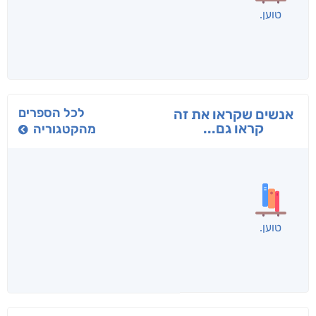
בפנוכו
הנוסע
תרדמת
חני שאטן
אריאל פרויליך
א. פ.
לכל הספרים
אנשים שקראו את זה
קראו גם...
מהקטגוריה