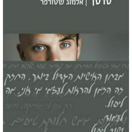
רסיסי חיים
₪
61
–
₪
35
דיגיטלי
₪
35