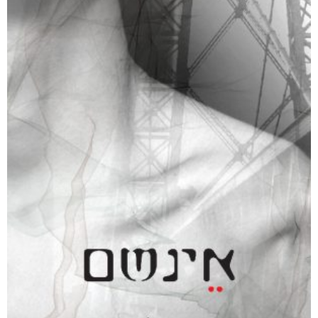
קצרים על סרטן
₪
68
–
₪
40
דיגיטלי
₪
40
מודפס
₪
68