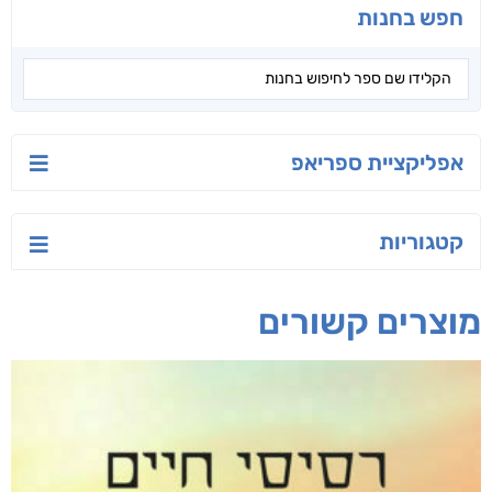
יש לי נפש רעועה
בילי הבלשית וחידת
טרור בשם האמונה
הלב
יאיר פומרנץ
עו"ד מאלק חיר
ד"ר ליאור סומך
חפש בחנות