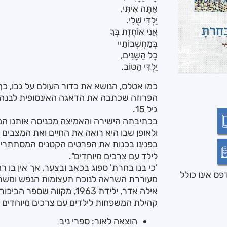
אַתָּה אִיתִּי,
יַלְדִּי שֶׁלִּי.
אֲנִי אוֹחֶזֶת בְּךָ
בְּמַחְשְׁבוֹתַיי
כָּל הַשָּׁנִים,
יַלְדִּי הַטּוֹב.
כמו אטלס, הנושא את כדור העולם על גבו, כ
הפרוזה שכתבה את הדאגה האינסופית לבנה,
גיל 15.
בכתיבתה הישירה והאמיצה מכניסה אותנו ה
ולאופן שבו היא רואה את החיים ואת המצבים 
בפנינו בכנות את הפרטים הקטנים המסתתרים
לילד עם צרכים מיוחדים".
'כי בנו בחרת' ספוג בכאב ובצער, אך אין בו 
ס אינו כולל
מעוררת השראה לנוכח תעצומות הנפש ומשרה
אילה אדר, ילידת 1963, מקווה
קהילת המשפחות לילדים עם צרכים מיוחדים 
הוצאה לאור: ספרי ניב