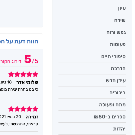
עיון
שירה
נפש ורוח
חוות דעת על ה
פעוטות
5
סיפורי חיים
/
5
דירוג הקור
הדרכה
5
עידן חדש
שלומי אדר
18 ביוני 2021
כי בנו בחרת יצירת מופ
ביכורים
מתח ופעולה
5
ספרים ב-₪50
זמירה
20 במאי 2021
קראתי, התרגשתי, לעית
יהדות