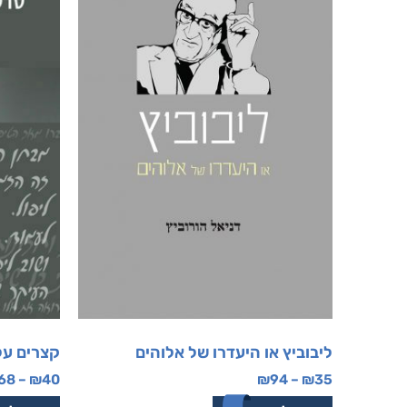
ליבוביץ או היעדרו של אלוהים
קצרים על
68
–
₪
40
₪
94
–
₪
35