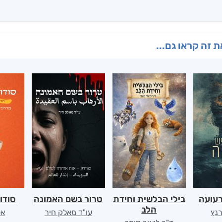
 זה קראו גם...
רעועה
בילי הבלשית וחידת
טרור בשם האמונה
סודו
הלב
רנץ
עו"ד מאלק חיר
אל