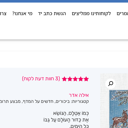
מרים
לקוחותינו ממליצים
הגשת כתב יד
מי אנחנו?
צרו
(
3
חוות דעת לקוח)
3
מדורגים
5.00
מתוך 5
אילה אדר
מבוסס על
קטגוריות:
ביכורים
,
חדשים על המדף
,
מבצע תרומ
דירוגים של
לקוחות
כְּמוֹ אַטְלָס, הַנּוֹשֵׂא
אֶת כַּדּוּר הָעוֹלָם עַל גַּבּוֹ
כָּל הַיָּמִים,