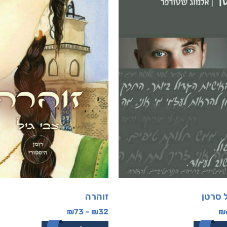
 סרטן
זוהרה
₪
73
–
₪
32
₪