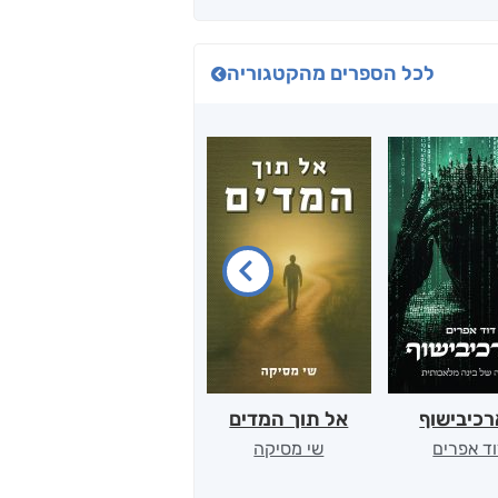
לכל הספרים מהקטגוריה
כיבישוף
אל תוך המדים
יין, שקרים והייטק
ד אפרים
שי מסיקה
קטי סול