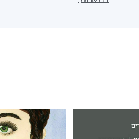
ד"ר ליאור סומך