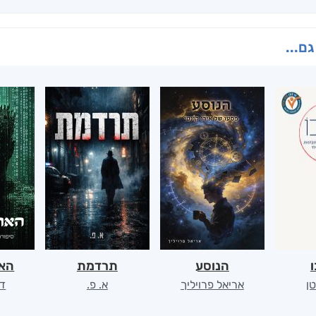
גם...
ו
הנוסע
תרדמת
האר
ן
אריאל פרויליך
א. פ.
דו