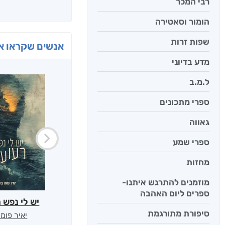
רבי המכר
הומור וסאטירה
שפות זרות
אנשים שקראו את
מדע בדיוני
ל.מ.ב
ספרי מתכונים
גאווה
ספרי שמע
מחזות
מוזמנים להתרגש איתנו-
ספרים ליום האהבה
יש לי נפש 
סיפורת מתורגמת
יאיר פומ