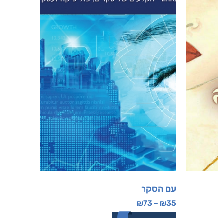
עם הסקר
₪
73
–
₪
35