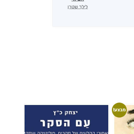
לילך שטרן
מבצע!