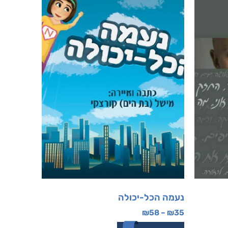
נעמה הכל-יכולה
₪
58
–
₪
35