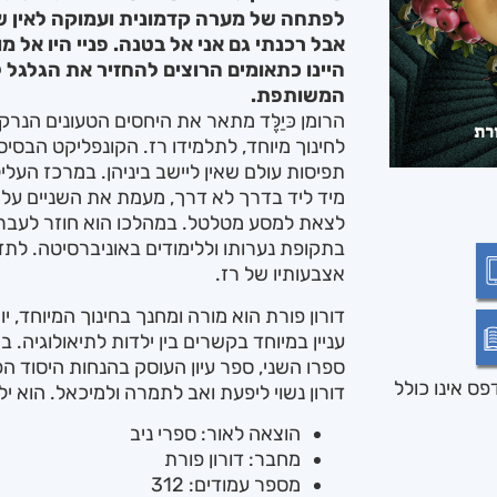
לפתחה של מערה קדמונית ועמוקה לאין שיע
אבל רכנתי גם אני אל בטנה. פניי היו אל מול
היינו כתאומים הרוצים להחזיר את הגלגל ל
המשותפת.
הרומן כּיַלֶֶּד מתאר את היחסים הטעונים הנרק
לחינוך מיוחד, לתלמידו רז. הקונפליקט הבסיסי
תפיסות עולם שאין ליישב ביניהן. במרכז הע
מיד ליד בדרך לא דרך, מעמת את השניים על 
לצאת למסע מטלטל. במהלכו הוא חוזר לעברו 
בתקופת נערותו וללימודים באוניברסיטה. לת
אצבעותיו של רז.
דורון פורת הוא מורה ומחנך בחינוך המיוחד, י
עניין במיוחד בקשרים בין ילדות לתיאולוגיה. 
ספרו השני, ספר עיון העוסק בהנחות היסוד הפ
ס אינו כולל
דורון נשוי ליפעת ואב לתמרה ולמיכאל. הוא יל
הוצאה לאור: ספרי ניב
מחבר: דורון פורת
מספר עמודים: 312