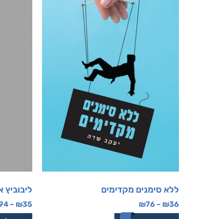
ללא סימנים מקדימים
ליבוביץ א
94
–
₪
35
₪
76
–
₪
36