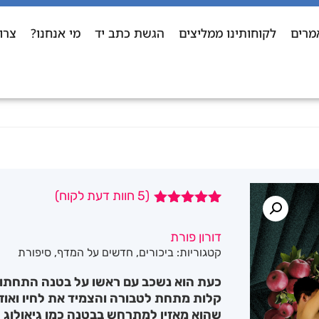
מרים
לקוחותינו ממליצים
הגשת כתב יד
מי אנחנו?
צרו
(
5
חוות דעת לקוח)
5
מדורגים
5.00
מתוך 5
דורון פורת
מבוסס על
קטגוריות:
ביכורים
,
חדשים על המדף
,
סיפורת
דירוגים של
לקוחות
כעת הוא נשכב עם ראשו על בטנה התחתונ
קלות מתחת לטבורה והצמיד את לחיו ואוזנ
שהוא מאזין למתרחש בבטנה כמו גיאולוג 