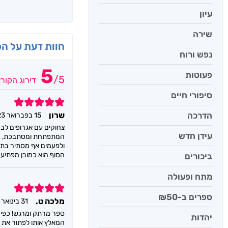
עיון
שירה
חוות דעת על ה
נפש ורוח
5
פעוטות
/
5
דירוג הקור
סיפורי חיים
5
הדרכה
שרון
15 בפברואר 2023
צחוקים עם אגרופים לב
עידן חדש
המתפתחת ומסתבכת, בנפש
ולפעמים אף מסתיר בתוכ
הסוף הוא כמובן מפתיע 
ביכורים
מתח ופעולה
5
ספרים ב-₪50
מלכה ט.
31 בינואר 2022
ספר מרתק ומרגש! כפיר,
יהדות
המאלץ אותו לפתור את הס