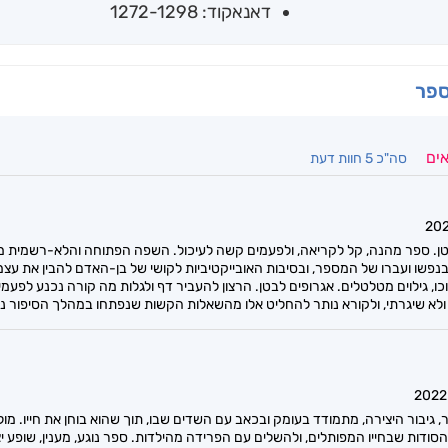
דאנאקוד: 1272-1298
ספר
אים
סה"כ 5 חוות דעת
טן. ספר מהנה, קל לקריאה, ולפעמים קשה לעיכול. השפה הפתוחה והלא-רשמית מ
ו ועברו של המספר, ובסיבות האובייקטיביות לקושי של בן-האדם להבין את עצמו
ו, גילוים מטלטלים. אגרופים לבטן. הרצון להעביר דף ולגלות מה קורה נכנע לפ
ולא שיגרתי, ולקורא נותר להחליט אלו מהשאלות הקשות שנפתחו במהלך הסיפור נפטר
 גיבור היצירה, מתמודד בעומק ובכאב עם השדים שבו, תוך שהוא בוחן את חייו. מו
ודות שבחייו המפותלים, ולהשלים עם הפרידה מהילדות. ספר נוגע, מענין, שופע יצי