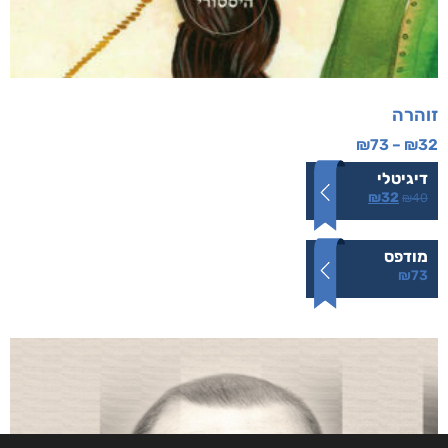
זוהרה
₪
73
–
₪
32
דיגיטלי
₪
32
₪
40
מודפס
₪
73