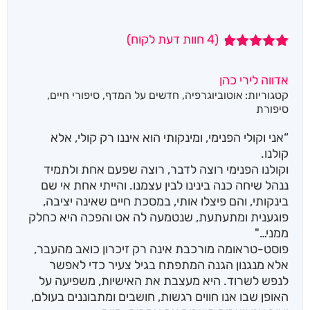
(
4
חוות דעת לקוח)
4
מדורגים
4.75
מתוך
אדווה לירי כהן
5 מבוסס על
קטגוריות:
אוטוביוגרפיה
,
חדשים על המדף
,
סיפורי חיים
,
דירוגים של
לקוחות
סיפורת
“אני וקולי הפנימי, ומינקותי הוא איננו רק קולי, אלא
קולנו.
וקולנו הפנימי רוצה לדבר, רוצה שפעם אחת ולתמיד
ננהל שיחה כנה בינינו לבין עצמנו. והייתי אחת אי שם
בינקותי, והם פיצלו אותי, במסכת חיים שאינה יציבה,
פוגענית ומתעתעת, שנטמעה לה אט והפכה היא כחלק
ממני…"
פוסט-טראומה מורכבת אינה רק זיכרון כואב מהעבר,
אלא מנגנון הגנה המתפתח בגיל צעיר כדי לאפשר
לנפש לשרוד. היא מעצבת את האישיות, משפיעה על
האופן שבו אנו חווים רגשות, חושבים ומתבוננים בעולם,