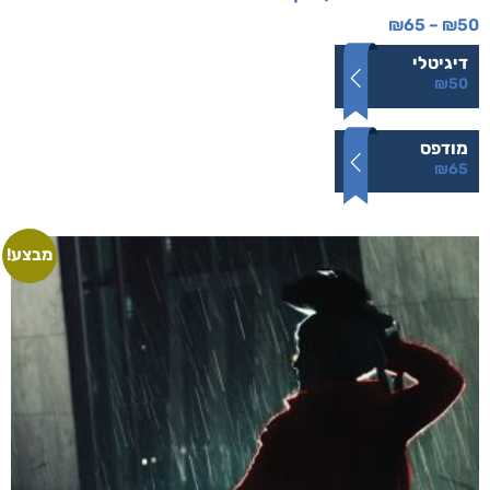
₪
65
–
₪
50
דיגיטלי
₪
50
מודפס
₪
65
מבצע!