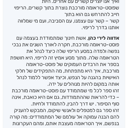
ואיך אנו יוצרים קשרים עם אחרים. היות
שפוסט-טראומה מורכבת נוצרת בתוך קשרים, הריפוי
חייב להתרחש גם הוא בתוך
קשר – קשר עם עצמנו, עם הסביבה, ועם מי שמלווה
אותנו בדרך לריפוי.
אדווה לירי כהן
, אשת חינוך שמתמודדת בעצמה עם
פוסט-טראומה מורכבת, חקרה לאורך השנים את נבכי
נפשה ולמדה במסע הריפוי שלה כיצד לנהל את
הטראומה שלה. מתוך מסע אמיץ זה לריפוי, היא חושפת
בספר את הרבדים העמוקים של פוסט-טראומה
מורכבת, איך היא מתפתחת, מה התפקידים של חלקי
האישיות בהגנה על הנפש, וכיצד אפשר ללמוד לנהל
אותה במקום להיות מנוהלים על ידה.
זהו ספר לכל מי שמתמודד עם פוסט-טראומה מורכבת
– כדי להראות שההתמודדות, גם אם היא כואבת, אינה
סוף הסיפור. יש דרך להבין, להתמודד ולחיות.
זהו ספר גם למטפלים ולאנשי שיקום, המבקש להעניק
להם הבנה עמוקה אל עולמם של המתמודדים: מה קורה
בנפשם, איך הטראומה מעצבת אותם, ומהם העקרונות