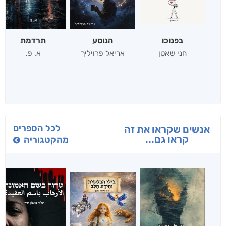
בפנוכו
הנוסע
תרדמת
חני שאטן
אריאל פרויליך
א. פ.
לכל הספרים
אנשים שקראו את זה
קראו גם...
מהקטגוריה