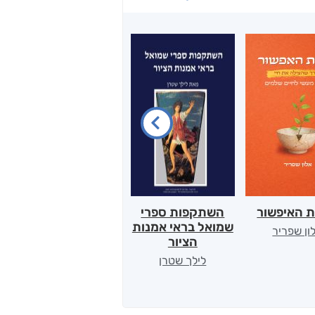
ת האיפשור
השתקפות ספרי
הלב של אמא
שמואל בראי אמנות
ון שפריר
ירדן כהן
הציור
לילך שטרן