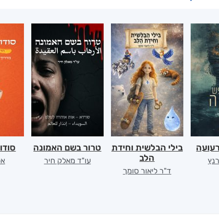
רעועה
בילי הבלשית וחידת
טרור בשם האמונה
סודו
הלב
רנץ
עו"ד מאלק חיר
אל
ד"ר ליאור סומך