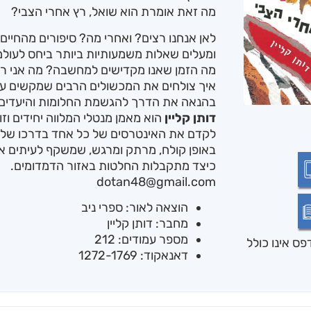
מה זאת אומרת הוא שואל, רץ אחרי הצבי?
לאן אנחנו רצים? ואחרי מה? סיפורים מהחיים 
ומעלים שאלות משמעותיות ביותר ביחס לעולמנ
מה הזמן שאנו מקדישים למחשבה? מה אני רו
איך צולחים את המכשולים הרבים שמקשים על
בהנאה את הדרך להגשמת החלומות והיעדים 
דותן קליין
הוא מאמן מנטלי המלווה יחידים וזו
לקדם את האינטרסים של כל אחד בדרכו שלו
באופן קולח, מרתק ומרגש, שמשקף לעיתים את ק
כיצד מתקבלות החלטות באזור הדמדומים.
dotan48@gmail.com
הוצאה לאור: ספרי ניב
מחבר: דותן קליין
מספר עמודים: 212
ס אינו כולל
דאנאקוד: 1272-1769