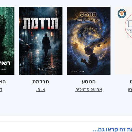
ו
הנוסע
תרדמת
האר
ן
אריאל פרויליך
א. פ.
דו
 זה קראו גם...