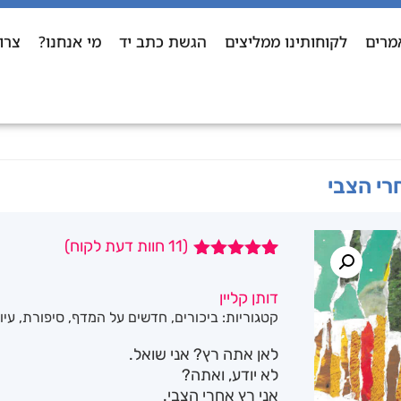
מרים
לקוחותינו ממליצים
הגשת כתב יד
מי אנחנו?
צרו
רי הצבי
(
11
חוות דעת לקוח)
11
מדורגים
5.00
מתוך 5
דותן קליין
מבוסס על
קטגוריות:
ביכורים
,
חדשים על המדף
,
סיפורת
,
עיון
דירוגים של
לקוחות
לאן אתה רץ? אני שואל.
לא יודע, ואתה?
אני רץ אחרי הצבי.