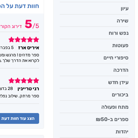
חוות דעת על ה
עיון
5
שירה
/
5
דירוג הקור
נפש ורוח
5
פעוטות
איריס ארז
5 בפברואר 2023
ספר מדהים ! מרגש ומש
סיפורי חיים
לקרוא את הדרך שלך 
הדרכה
5
עידן חדש
רני טריינין
28 בדצמבר 2022
ביכורים
ספר מרתק. שילוב נפלא 
מתח ופעולה
הצג עוד חוות דעת
ספרים ב-₪50
יהדות