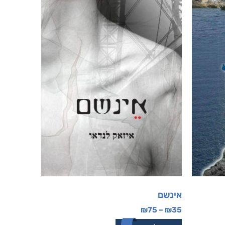
אינשם
₪
75
–
₪
35