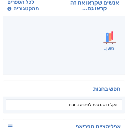
בפנוכו
הנוסע
תרדמת
חני שאטן
אריאל פרויליך
א. פ.
לכל הספרים
אנשים שקראו את זה
קראו גם...
מהקטגוריה