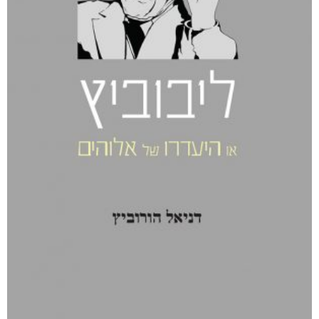
₪
76
דיגיטלי
₪
36