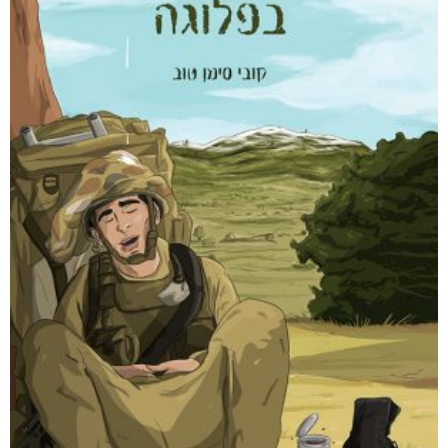
דיגיטלי
₪
35
מודפס
₪
94