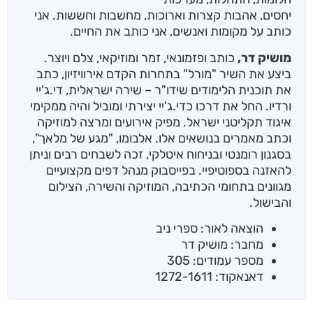
יחסים, אהבות קצרות וארוכות, מחשבות וחששות. אני
כותב על מקומות ואנשים, אני כותב את החיים.
מושיק דר,
כותב ופזמונאי, זמר ומוזיקאי, צלם ויוצר.
ביצע את השיר "מורל" בתחרות הקדם אירוויזיון, כתב
את תוכנית הלימודים שידו"ר – שירה ישראלית, די.ג'יי
ורדיו. החל את דרכו כדי.ג'יי יצירתי ומוביל והיה ממקימי
איגוד תקליטני ישראל. מפיק אירועים ומרצה למוזיקה
וכתב מאמרים בנושאים אלו. אלבומו, "מגע של מלאך",
בסגנון רומנטי ובניחוח איטלקי, זכה לשבחים רבים וניתן
להאזנה בספוטיפיי. בפייסבוק מנהל דפים מקצועיים
מגוונים בתחומי הכתיבה, המוזיקה והשירה, הצילום
והבישול.
הוצאה לאור: ספרי ניב
מחבר: מושיק דר
מספר עמודים: 305
דאנאקוד: 1272-1611