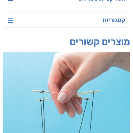
יש לי נפש רעועה
בילי הבלשית וחידת
טרור בשם האמונה
הלב
יאיר פומרנץ
עו"ד מאלק חיר
ד"ר ליאור סומך
חפש בחנות
אפליקציית ספריאפ
קטגוריות