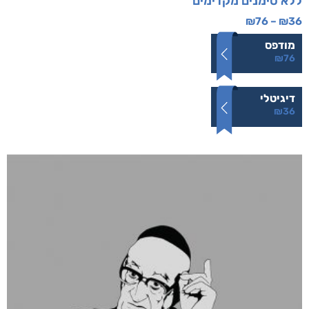
ללא סימנים מקדימים
₪
76
–
₪
36
מודפס