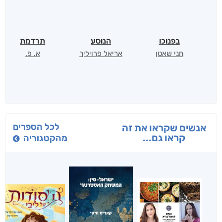
בפנוכו
הנוסע
תרדמת
חני שאטן
אריאל פרויליך
א. פ.
לכל הספרים
אנשים שקראו את זה
קראו גם...
מהקטגוריה