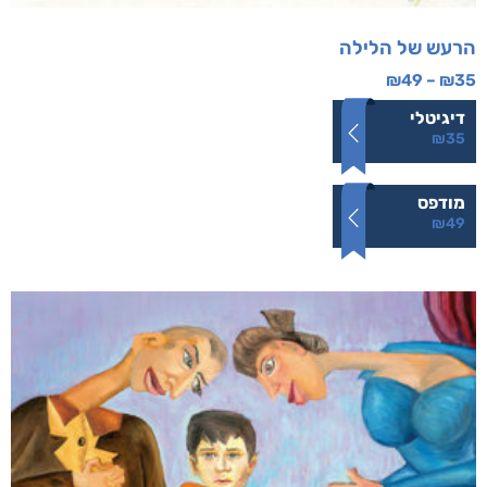
הרעש של הלילה
₪
49
–
₪
35
דיגיטלי
₪
35
מודפס
₪
49