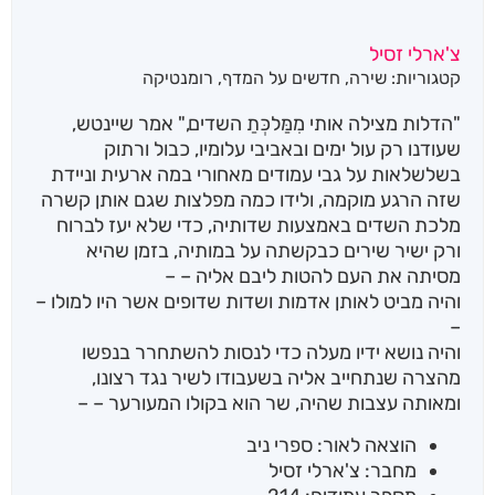
צ'ארלי זסיל
קטגוריות:
שירה
,
חדשים על המדף
,
רומנטיקה
"הדלות מצילה אותי מִמַּלכְּתַ השדים," אמר שיינטש,
שעודנו רק עול ימים ובאביבי עלומיו, כבול ורתוק
בשלשלאות על גבי עמודים מאחורי במה ארעית וניידת
שזה הרגע מוקמה, ולידו כמה מפלצות שגם אותן קשרה
מלכת השדים באמצעות שדותיה, כדי שלא יעז לברוח
ורק ישיר שירים כבקשתה על במותיה, בזמן שהיא
מסיתה את העם להטות ליבם אליה – –
והיה מביט לאותן אדמות ושדות שדופים אשר היו למולו –
–
והיה נושא ידיו מעלה כדי לנסות להשתחרר בנפשו
מהצרה שנתחייב אליה בשעבודו לשיר נגד רצונו,
ומאותה עצבות שהיה, שר הוא בקולו המעורער – –
הוצאה לאור: ספרי ניב
מחבר: צ'ארלי זסיל