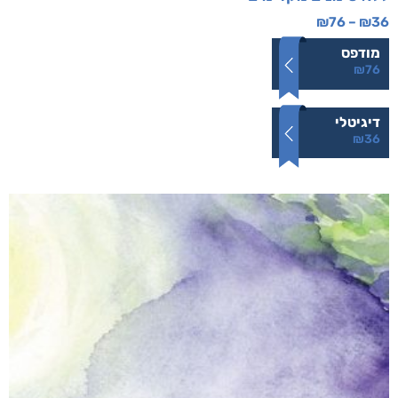
₪
76
–
₪
36
מודפס
₪
76
דיגיטלי
₪
36