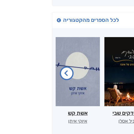
לכל הספרים מהקטגוריה
קים שבי
אשת קש
הרצון לדייק במילים
יל אסלן
איוקי איתן
טליה קמרי