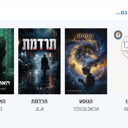
גם...
ו
הנוסע
תרדמת
האר
ן
אריאל פרויליך
א. פ.
דו