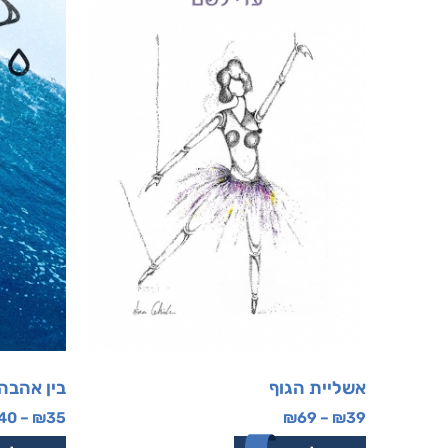
אשליית הגוף
בין אהבה
40
–
₪
35
₪
69
–
₪
39