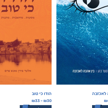
 לאכזבה
הודו כי טוב
₪
33
–
₪
30
₪