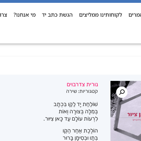
מרים
לקוחותינו ממליצים
הגשת כתב יד
מי אנחנו?
צרו
נורית צדרבוים
קטגוריות:
שירה
שׁוֹלַחַת יָד לַקַּו בִּכְתָב
בְּמִלָּה בְּצוּרָה וְאוֹת
לִרְעוֹת עוֹלָם עַד כָּאן צִיּוּר.
הוֹלֶכֶת אַחַר הַקַּו
בְּתַו וּבְסִימָן בָּרוּר