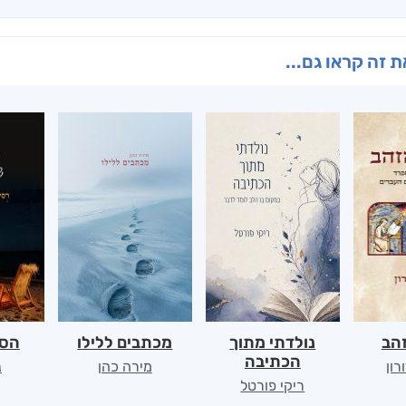
 זה קראו גם...
הב
נולדתי מתוך
מכתבים ללילו
הסד
הכתיבה
רון
מירה כהן
נ
ריקי פורטל