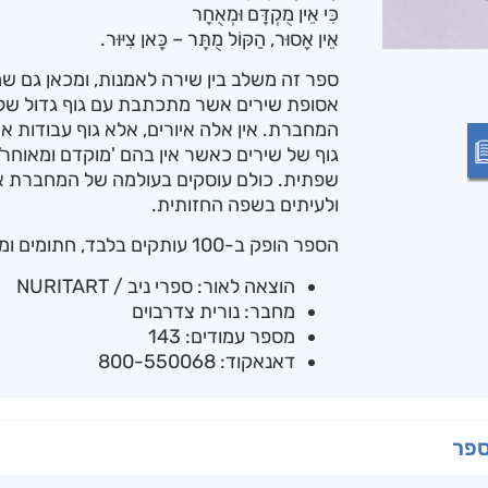
כִּי אֵין מֻקְדָּם וּמְאֻחָר
אֵין אָסוּר, הַקּוֹל מֻתָּר – כָּאן צִיּוּר.
ספר זה משלב בין שירה לאמנות, ומכאן גם שמו
אסופת שירים אשר מתכתבת עם גוף גדול של צ
המחברת. אין אלה איורים, אלא גוף עבודות 
גוף של שירים כאשר אין בהם 'מוקדם ומאוחר'
שפתית. כולם עוסקים בעולמה של המחברת א
ולעיתים בשפה החזותית.
הספר הופק ב-100 עותקים בלבד, חתומים וממוספרים.
הוצאה לאור: ספרי ניב / NURITART
מחבר: נורית צדרבוים
מספר עמודים: 143
דאנאקוד: 800-550068
ספר