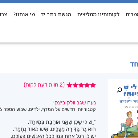
מרים
לקוחותינו ממליצים
הגשת כתב יד
מי אנחנו?
צרו
חד
(
2
חוות דעת לקוח)
2
מדורגים
5.00
מתוך 5
נעה שגב וולקוביצקי
מבוסס על
קטגוריות:
חדשים על המדף
,
ילדים
,
שבוע הספר 2026
דירוגים של
לקוחות
"יֵשׁ לִי שָׁכֵן שֶׁאֲנִי אוֹהֶבֶת בִּמְיוּחָד,
הוּא גָּר בַּדִּירָה מֵעָלֵינוּ, אִישׁ מְאוֹד נֶחְמָד.
יֵשׁ לוֹ רֶגֶל אַחַת כְּמוֹ לְכָל הָאֲנָשִׁים בָּעוֹלָם,