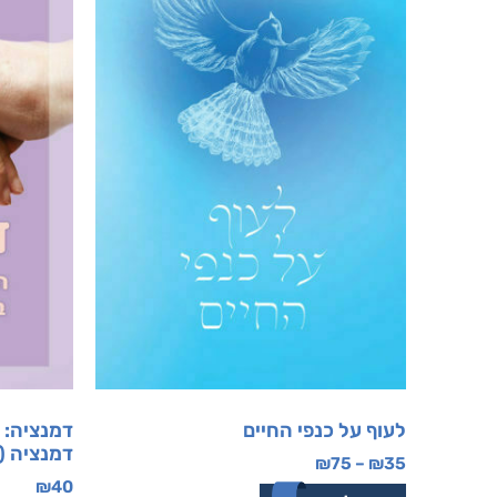
לעוף על כנפי החיים
דמנציה: 
דמנציה (
₪
75
–
₪
35
₪
40