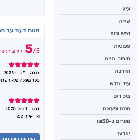
עיון
שירה
חוות דעת על ה
נפש ורוח
5
פעוטות
/
5
דירוג הקור
סיפורי חיים
5
הדרכה
רונה
9 ביוני 2026
ספר מעולה מלא השראה 
עידן חדש
ביכורים
5
מתח ופעולה
דנה
1 ביולי 2025
ואווו איזה ספר
ספרים ב-₪50
יהדות
הצג עוד חוות דעת