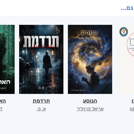
גם...
ו
הנוסע
תרדמת
האר
ן
אריאל פרויליך
א. פ.
דו