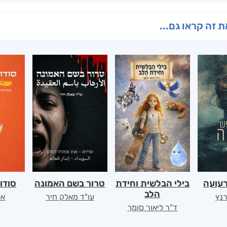
 זה קראו גם...
רעועה
בילי הבלשית וחידת
טרור בשם האמונה
סודו
הלב
רנץ
עו"ד מאלק חיר
אל
ד"ר ליאור סומך