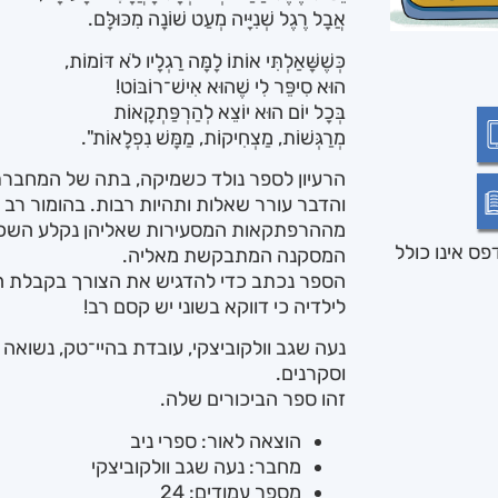
אֲבָל רֶגֶל שְׁנִיָּיה מְעַט שׁוֹנָה מִכּוּלָּם.
כְּשֶׁשָּׁאַלְתִּי אוֹתוֹ לָמָּה רַגְלָיו לֹא דּוֹמוֹת,
הוּא סִיפֵּר לִי שֶׁהוּא אִישׁ־רוֹבּוֹט!
בְּכָל יוֹם הוּא יוֹצֵא לְהַרְפַּתְקָאוֹת
מְרַגְּשׁוֹת, מַצְחִיקוֹת, מַמָּשׁ נִפְלָאוֹת".
הרעיון לספר נולד כשמיקה, בתה של המחברת
והדבר עורר שאלות ותהיות רבות. בהומור ר
מההרפתקאות המסעירות שאליהן נקלע השכן, 
ס אינו כולל
המסקנה המתבקשת מאליה.
הספר נכתב כדי להדגיש את הצורך בקבלת ה
לילדיה כי דווקא בשוני יש קסם רב!
נעה שגב וולקוביצקי, עובדת בהיי־טק, נשואה 
וסקרנים.
זהו ספר הביכורים שלה.
הוצאה לאור: ספרי ניב
מחבר: נעה שגב וולקוביצקי
מספר עמודים: 24