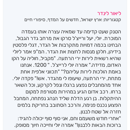
ליאור לינדר
קטגוריות:
ארץ ישראל
,
חדשים על המדף
,
סיפורי חיים
הטנק שעט קדימה עד שמאיה עצרה אותו בעמדה
המוכרת. יולי, יעל ורייצ'ל סרקו את מרחב גדר הגבול,
הבחינו בכמה דמויות מתקרבות אל הגדר, דגלי פלסטין
בידיהן, חלקן מנסות לחצות את הגדר. המ"פ אמר ליולי
שהיא רשאית לירות ירי הרתעה. "מקביל, חוליה על הקו
האדום, מדידה." אמרה יולי לרייצ'ל. " 1200. אנחנו
באמת הולכות לירות עליהם?" "תכווני אלפית אחת
מתחת, ירי הרתעה, שיעופו לי מהגדר. אש!" פקדה יולי.
אחד מהמחבלים נפצע ברגלו ונפל לקרקע, וכל השאר
ברחו. רכב אדום הגיע במהירות מטורפת למקום
ההיתקלות. בן רגע הדלת שליד הנהג נפתחה, המחבל
הפצוע נכנס פנימה, והרכב הסתובב בחריקת בלמים
חזרה אל שטח לבנון.
"אחרי חודש משעמם וחם, אני סוף סוף יכולה להגיד:
ברוכות הבאות ללבנון!" אמרה יולי וחייכה חיוך מסופק.