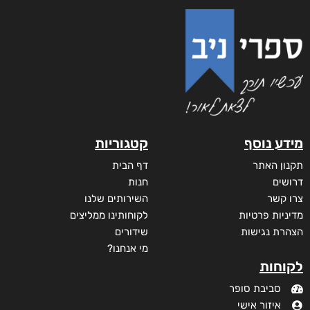
קצרים על סרטן
₪
68
–
₪
40
דיגיטלי
₪
40
מודפס
₪
68