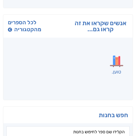
בפנוכו
הנוסע
תרדמת
חני שאטן
אריאל פרויליך
א. פ.
לכל הספרים
אנשים שקראו את זה
קראו גם...
מהקטגוריה