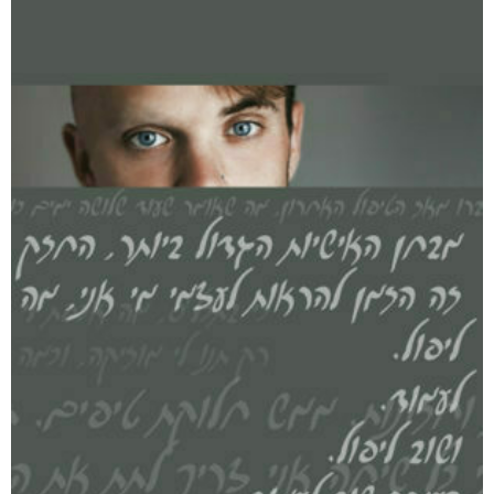
רסיסי חיים
₪
61
–
₪
35
דיגיטלי
₪
35