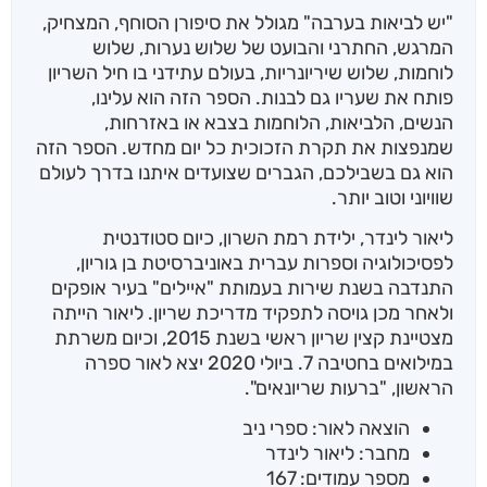
"יש לביאות בערבה" מגולל את סיפורן הסוחף, המצחיק,
המרגש, החתרני והבועט של שלוש נערות, שלוש
לוחמות, שלוש שיריונריות, בעולם עתידני בו חיל השריון
פותח את שעריו גם לבנות. הספר הזה הוא עלינו,
הנשים, הלביאות, הלוחמות בצבא או באזרחות,
שמנפצות את תקרת הזכוכית כל יום מחדש. הספר הזה
הוא גם בשבילכם, הגברים שצועדים איתנו בדרך לעולם
שוויוני וטוב יותר.
ליאור לינדר, ילידת רמת השרון, כיום סטודנטית
לפסיכולוגיה וספרות עברית באוניברסיטת בן גוריון,
התנדבה בשנת שירות בעמותת "איילים" בעיר אופקים
ולאחר מכן גויסה לתפקיד מדריכת שריון. ליאור הייתה
מצטיינת קצין שריון ראשי בשנת 2015, וכיום משרתת
במילואים בחטיבה 7. ביולי 2020 יצא לאור ספרה
הראשון, "ברעות שריונאים".
הוצאה לאור: ספרי ניב
מחבר: ליאור לינדר
מספר עמודים: 167