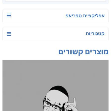
יש לי נפש רעועה
בילי הבלשית וחידת
טרור בשם האמונה
הלב
יאיר פומרנץ
עו"ד מאלק חיר
ד"ר ליאור סומך
חפש בחנות
אפליקציית ספריאפ