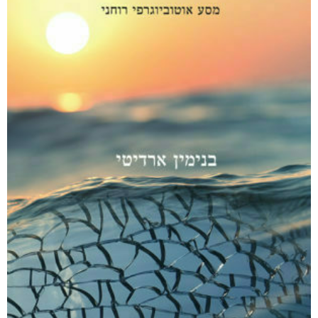
₪
94
–
₪
35
דיגיטלי
₪
35
מודפס
₪
94