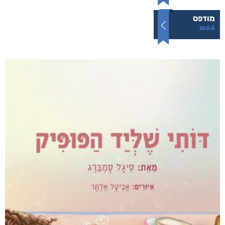
מודפס
₪
64