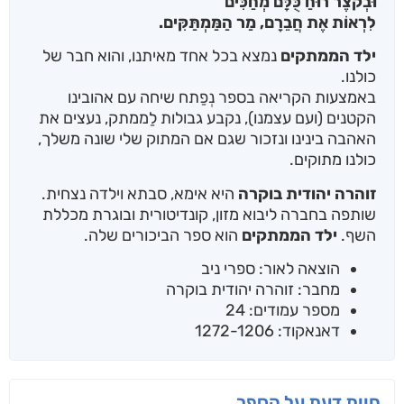
וּבְקֹצֶר רוּחַ כֻּלָּם מְחַכִּים
לִרְאוֹת אֶת חֲבֵרָם, מַר הַמַּמְתַּקִּים.
ילד הממתקים
נמצא בכל אחד מאיתנו, והוא חבר של
כולנו.
באמצעות הקריאה בספר נְפַתח שיחה עם אהובינו
הקטנים (ועם עצמנו), נקבע גבולות לַממתק, נעצים את
האהבה בינינו ונזכור שגם אם המתוק שלי שונה משלך,
כולנו מתוקים.
זוהרה יהודית בוקרה
היא אימא, סבתא וילדה נצחית.
שותפה בחברה ליבוא מזון, קונדיטורית ובוגרת מכללת
השף.
ילד הממתקים
הוא ספר הביכורים שלה.
הוצאה לאור: ספרי ניב
מחבר: זוהרה יהודית בוקרה
מספר עמודים: 24
דאנאקוד: 1272-1206
חוות דעת על הספר