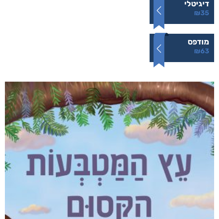
דיגיטלי
₪
35
מודפס
₪
63