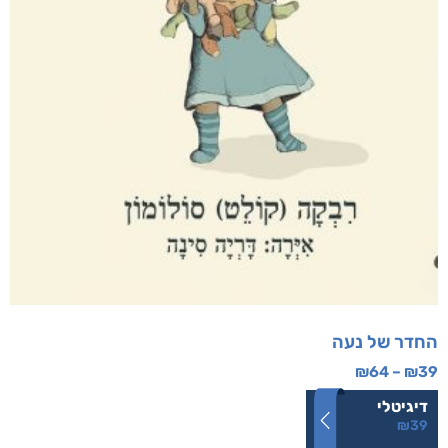
החדר של נעה
₪
64
–
₪
39
דיגיטלי
₪
39