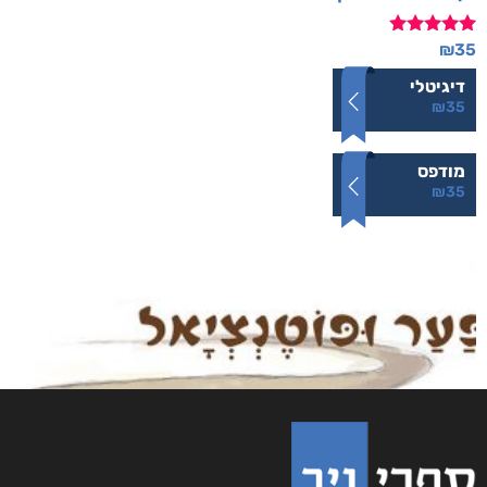
דורג
₪
35
5.00
מתוך 5
דיגיטלי
₪
35
מודפס
₪
35