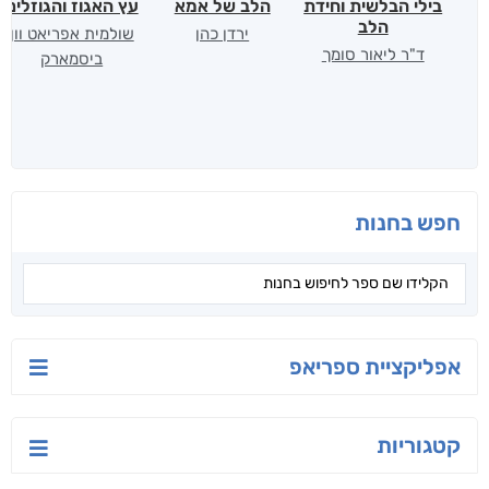
בילי הבלשית וחידת
הלב של אמא
עץ האגוז והגוזלים
הלב
ירדן כהן
שולמית אפריאט וון
ד"ר ליאור סומך
ביסמארק
חפש בחנות
אפליקציית ספריאפ
קטגוריות